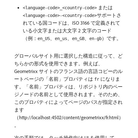
または
<language-code>_<country-code>
サポートさ
<language-code>-<country-code>
れている国コードは、ISO 3166 で定義されて
いる小文字または大文字 2 文字のコード
（例：
、
、
、
）です。
en_US
en_us
en_GB
en-gb
グローバルサイト用に選択した構造に従って、ど
ちらかの形式を使用できます。例えば、
Geometrixx サイトのフランス語の言語コピーのル
ートページの「名前」プロパティは
になりま
fr
す。「名前」プロパティは、リポジトリ内のペー
ジノードの名前として使用されます。そのため、
このプロパティによってページのパスが指定され
ます
（http://localhost:4502/content/geometrixx/fr.html）
。
次の手順では、タッチ操作向け UI を使用して