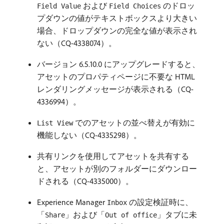
および
のドロッ
Field Value
Field Choices
プダウンの値がテキストボックスより大きい
場合、ドロップダウンの完全な値が表示され
ない（CQ-4338074）。
バージョン 6.5.10.0 にアップグレードすると、
アセットのプロパティページに不要な HTML
レンダリングメッセージが表示される（CQ-
4336994）。
でのアセットの並べ替えが有効に
List View
機能しない（CQ-4335298）。
共有リンクを使用してアセットを共有する
と、アセットが別のフォルダーにダウンロー
ドされる（CQ-4335000）。
Experience Manager
の設定検証時に、
Inbox
「
」および「
」タブに未
Share
Out of office