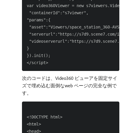
var video360Viewer = new s7viewers.Video360Vi
 "containerId":"s7viewer",

"params":{

 "asset":"Viewers/space_station_360-AVS",

 "serverurl":"https://s7d9.scene7.com/is/imag
 "videoserverurl":"https://s7d9.scene7.com/is
}

}).init();

次のコードは、Video360 ビューアを固定サイ
ズで埋め込む面倒なweb ページの完全な例で
す。
<!DOCTYPE html>

<html>

<head>
