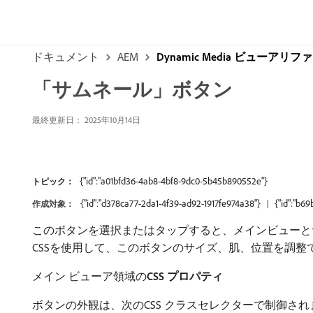
ドキュメント
AEM
Dynamic Media ビューア
「サムネール」ボタン
最終更新日： 2025年10月14日
{"id":"a01bfd36-4ab8-4bf8-9dc0-5b45b890552e"}
トピック：
{"id":"d378ca77-2da1-4f39-ad92-1917fe974a38"}
{"id":"b6
作成対象：
このボタンを選択またはタップすると、メインビューと
CSSを使用して、このボタンのサイズ、肌、位置を調整
メイン ビューア領域の​
CSS プロパティ
ボタンの外観は、次のCSS クラスセレクターで制御され