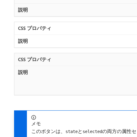
メモ
このボタンは、
と
の両方の属性セ
state
selected