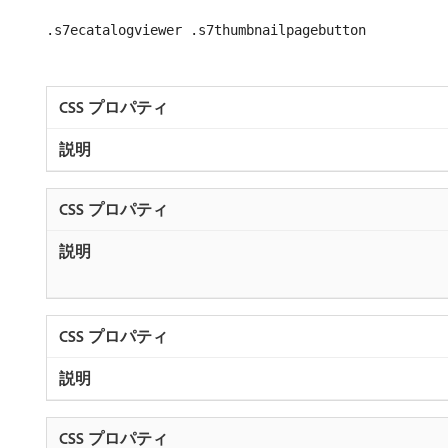
.s7ecatalogviewer .s7thumbnailpagebutton