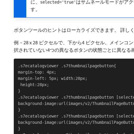
に、
はサムネールモードがアク
selected='true'
す。
ボタンツールのヒントはローカライズできます。 詳し
例 – 28 x 28 ピクセルで、下から4 ピクセル、
択されていない4つの異なるボタンの状態ごとに異なる
.s7ecatalogviewer .s7thumbnailpagebutton{

margin-top: 4px;

margin-left: 5px; width:28px;

 height:28px;

}

.s7ecatalogviewer .s7thumbnailpagebutton [selecte
background-image:url(images/v2/ThumbnailPageButto
}

.s7ecatalogviewer .s7thumbnailpagebutton [selecte
background-image:url(images/v2/ThumbnailPageButto
}
