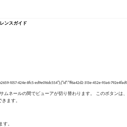
リファレンスガイド
9b2659-1057-424e-8fc5-ed9e016dc554"},{"id":"ff6a42d2-313e-452e-93a6-792e4fad9
サムネールの間でビューアが切り替わります。 このボタンは
できます。
ます。