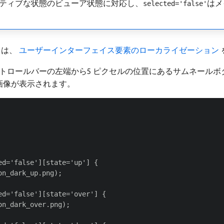
ティブな状態のビューア状態に対応し、
はメ
selected='false'
くは、
​ ユーザーインターフェイス要素のローカライゼーション ​
メインコントロールバーの左端から5 ピクセルの位置にあるサムネー
画像が表示されます。
d='false'][state='up'] {

n_dark_up.png);

d='false'][state='over'] {

n_dark_over.png);
