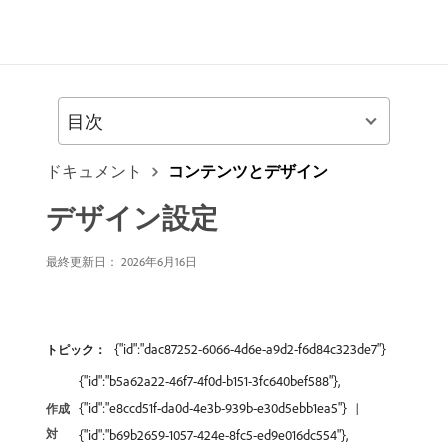
目次
ドキュメント
コンテンツとデザイン
デザイン設定
最終更新日： 2026年6月16日
{"id":"dac87252-6066-4d6e-a9d2-f6d84c323de7"}
トピック：
{"id":"b5a62a22-46f7-4f0d-b151-3fc640bef588"},
{"id":"e8ccd51f-da0d-4e3b-939b-e30d5ebb1ea5"}
作成
対
{"id":"b69b2659-1057-424e-8fc5-ed9e016dc554"},