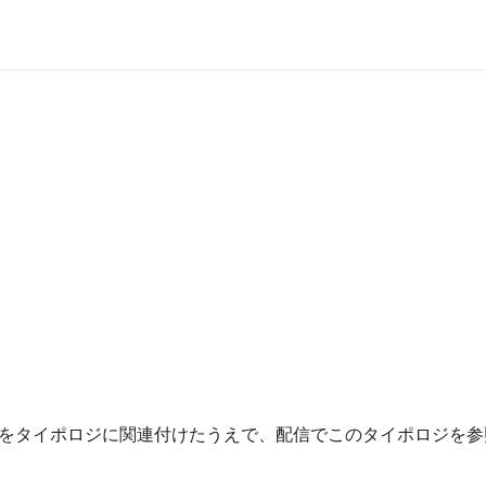
をタイポロジに関連付けたうえで、配信でこのタイポロジを参