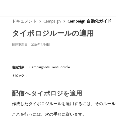
ドキュメント
Campaign
Campaign 自動化ガイド
タイポロジルールの適用
最終更新日：
2026年4月6日
Campaign v8 Client Console
適用対象：
トピック：
配信へタイポロジを適用
作成したタイポロジルールを適用するには、そのルール
これを行うには、次の手順に従います。