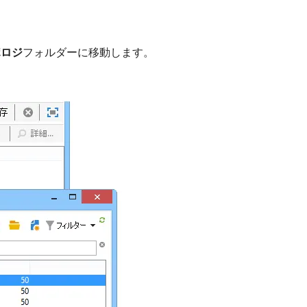
ポロジ
​フォルダーに移動します。
。