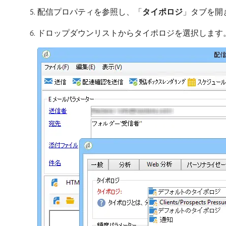
配信プロパティを参照し、「
タイポロジ
」タブを開
ドロップダウンリストからタイポロジを選択します