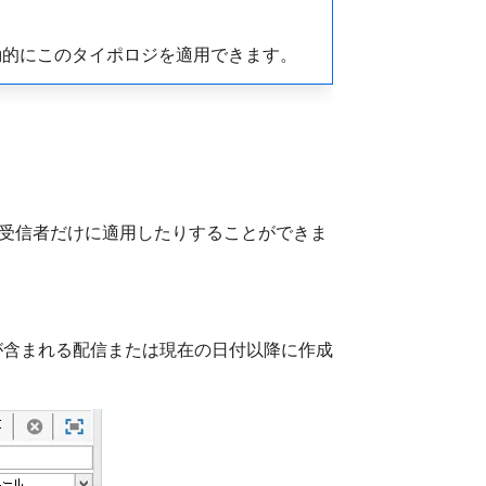
動的にこのタイポロジを適用できます。
受信者だけに適用したりすることができま
語が含まれる配信または現在の日付以降に作成