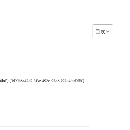
目次
0bd"},{"id":"ff6a42d2-313e-452e-93a6-792e4fad9ff8"}