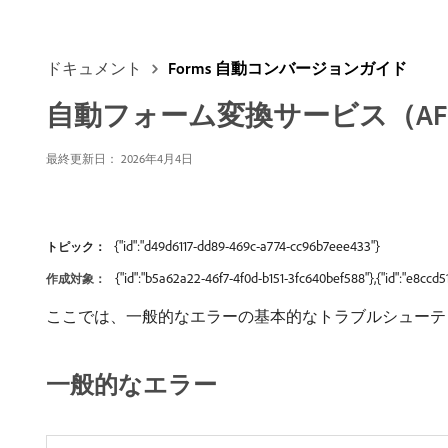
ドキュメント
Forms 自動コンバージョンガイド
自動フォーム変換サービス（A
最終更新日： 2026年4月4日
{"id":"d49d6117-dd89-469c-a774-cc96b7eee433"}
トピック：
{"id":"b5a62a22-46f7-4f0d-b151-3fc640bef588"},{"id":"e8cc
作成対象：
ここでは、一般的なエラーの基本的なトラブルシューテ
一般的なエラー