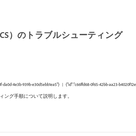
FCS）のトラブルシューティング
d51f-da0d-4e3b-939b-e30d5ebb1ea5"}
{"id":"c66ffd68-0f65-42bb-aa23-b4020f12e
ィング手順について説明します。