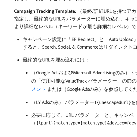
Campaign Tracking Template:
（最終/詳細URLを持つ
指定し、最終的なURLをパラメーターに埋め込む、キ
より詳細なレベル（キーワードが最も詳細なレベル）で
キャンペーン設定に「EF Redirect」と「Auto U
すると、Search, Social, & Commerce
最終的なURLを埋め込むには：
（Google AdsおよびMicrosoft Adve
の「使用可能なValueTrack パラメーター」の節の
メント ​
または（Google Adsのみ）を参照してく
（LY Adsのみ） パラメーター
を
!{unescapedurl}
必要に応じて、URL パラメーターと、キャン
（
{lpurl}?matchtype={matchtype}&device={dev