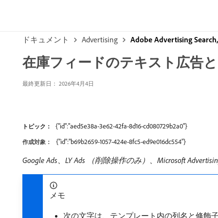
ドキュメント
Advertising
Adobe Advertising Sear
在庫フィードのテキスト広告と
最終更新日： 2026年4月4日
{"id":"aed5e38a-3e62-42fa-8d16-cd080729b2a0"}
トピック：
{"id":"b69b2659-1057-424e-8fc5-ed9e016dc554"}
作成対象：
Google Ads、LY Ads （削除操作のみ）、Microsoft Adve
メモ
次の文字は、テンプレート内の列名と修飾