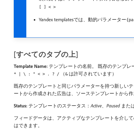
[ ] < >
Yandex templatesでは、動的パラメーター
{pa
[すべてのタブの上]
Template Name:
テンプレートの名前。 既存のテンプレ
（
は許可されています）
* | \ : " < > . ? /
&
既存のテンプレートと同じパラメーターを持つ新しいテ
ートから作成された広告は、ソーステンプレートから作
Status:
テンプレートのステータス：
Active
、
Paused
また
フィードデータは、アクティブなテンプレートを介して
はできます。