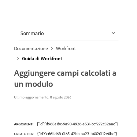
Sommario
Documentazione
Workfront
Guida di Workfront
Aggiungere campi calcolati a
un modulo
Ultimo aggiornamento: 8 agosto 2026
{"id":"d968a1bc-9a90-4926-a531-bcf272c32aad"}
ARGOMENTI:
{"id":"c66ffd68-0f65-42bb-aa23-b4020f12e0bd"}
CREATO PER: