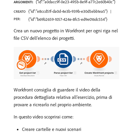
{"id":"a0dacc9f-0e23-495b-8e9f-a77c2e60b40c"}
ARGOMENTI:
{"id":"e8ccd51f-da0d-4e3b-939b-e30d5ebb1ea5"}
CREATO
PER:
{"id":"b69b2659-1057-424e-8fc5-ed9e016dc554"}
Crea un nuovo progetto in Workfront per ogni riga nel
file CSV dell’elenco dei progetti.
Workfront consiglia di guardare il video della
procedura dettagliata relativa all’esercizio, prima di
provare a ricrearlo nel proprio ambiente.
In questo video scoprirai come:
Creare cartelle e nuovi scenari