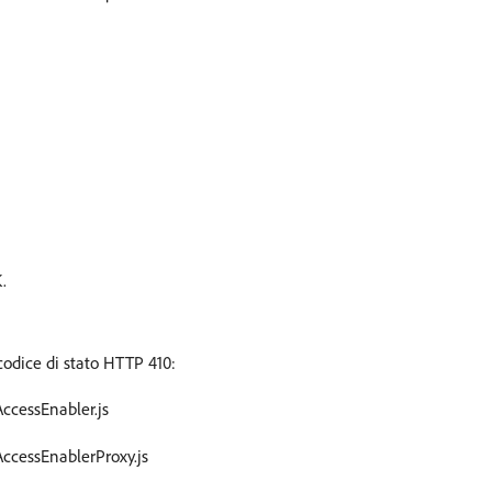
.
codice di stato HTTP 410:
ccessEnabler.js
ccessEnablerProxy.js