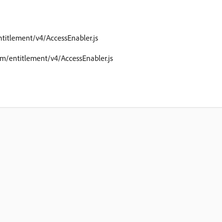
ntitlement/v4/AccessEnabler.js
com/entitlement/v4/AccessEnabler.js