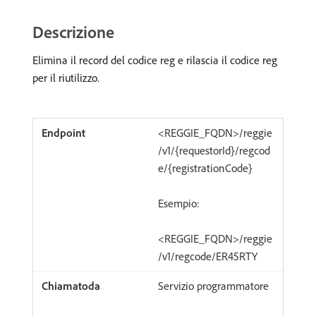
Descrizione
Elimina il record del codice reg e rilascia il codice reg
per il riutilizzo.
<REGGIE_FQDN>/reggie
/v1/{requestorId}/regcod
e/{registrationCode}
Esempio:
<REGGIE_FQDN>/reggie
/v1/regcode/ER45RTY
Servizio programmatore