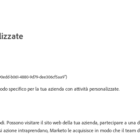
lizzate
2290edd-b061-4880-9d79-dee306cf5aa9"}
do specifico per la tua azienda con attività personalizzate.
. Possono visitare il sito web della tua azienda, partecipare a una del
siasi azione intraprendano, Marketo le acquisisce in modo che il team