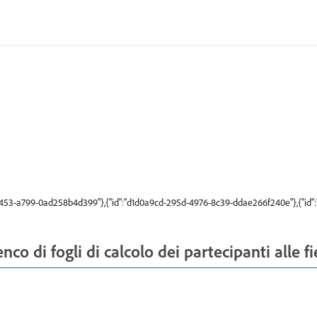
4453-a799-0ad258b4d399"},{"id":"d1d0a9cd-295d-4976-8c39-ddae266f240e"},{"id
o di fogli di calcolo dei partecipanti alle fi