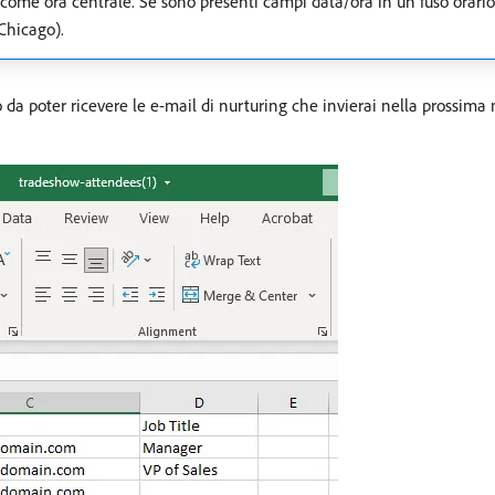
 come ora centrale. Se sono presenti campi data/ora in un fuso orario 
Chicago).
 poter ricevere le e-mail di nurturing che invierai nella prossima mis