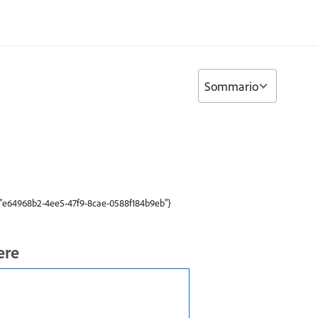
Sommario
":"e64968b2-4ee5-47f9-8cae-0588f184b9eb"}
ere