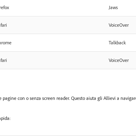
refox
Jaws
fari
VoiceOver
hrome
Talkback
fari
VoiceOver
 le pagine con o senza screen reader. Questo aiuta gli Allievi a naviga
apida: