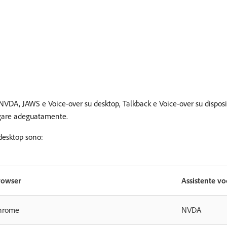
VDA, JAWS e Voice-over su desktop, Talkback e Voice-over su disposit
igare adeguatamente.
 desktop sono:
rowser
Assistente vo
hrome
NVDA