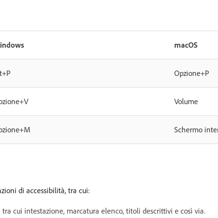
indows
macOS
lt+P
Opzione+P
pzione+V
Volume
pzione+M
Schermo inte
oni di accessibilità, tra cui:
tra cui intestazione, marcatura elenco, titoli descrittivi e così via.