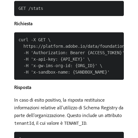
Richiesta
curl -X GET \

  https://platform.adobe.io/data/foundation/schem
  -H 'Authorization: Bearer {ACCESS_TOKEN}' \

  -H 'x-api-key: {API_KEY}' \

  -H 'x-gw-ims-org-id: {ORG_ID}' \

Risposta
In caso di esito positivo, la risposta restituisce
informazioni relative all’utilizzo di Schema Registry da
parte dell’organizzazione. Questo include un attributo
, il cui valore è
.
tenantId
TENANT_ID