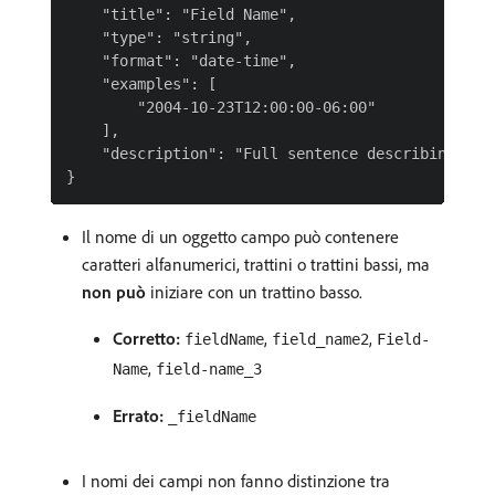
    "title": "Field Name",

    "type": "string",

    "format": "date-time",

    "examples": [

        "2004-10-23T12:00:00-06:00"

    ],

    "description": "Full sentence describing the 
Il nome di un oggetto campo può contenere
caratteri alfanumerici, trattini o trattini bassi, ma
non può
iniziare con un trattino basso.
Corretto:
,
,
fieldName
field_name2
Field-
,
Name
field-name_3
Errato:
_fieldName
I nomi dei campi non fanno distinzione tra