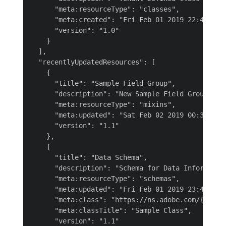
      "meta:resourceType": "classes",

      "meta:created": "Fri Feb 01 2019 22:46:21 G
      "version": "1.0"

    }

  ],

  "recentlyUpdatedResources": [

    {

      "title": "Sample Field Group",

      "description": "New Sample Field Group.",

      "meta:resourceType": "mixins",

      "meta:updated": "Sat Feb 02 2019 00:34:06 G
      "version": "1.1"

    },

    {

      "title": "Data Schema",

      "description": "Schema for Data Information
      "meta:resourceType": "schemas",

      "meta:updated": "Fri Feb 01 2019 23:47:43 G
      "meta:class": "https://ns.adobe.com/{TENANT
      "meta:classTitle": "Sample Class",

      "version": "1.1"
