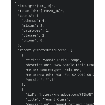
{

  "imsOrg":"{ORG_ID}",

  "tenantId":"{TENANT_ID}",

  "counts": {

    "schemas": 4,

    "mixins": 3,

    "datatypes": 1,

    "classes": 2,

    "unions": 0,

  },

  "recentlyCreatedResources": [

    {

      "title": "Sample Field Group",

      "description": "New Sample Field Group.",

      "meta:resourceType": "mixins",

      "meta:created": "Sat Feb 02 2019 00:24:30 G
      "version": "1.1"

    },

    {

      "$id": "https://ns.adobe.com/{TENANT_ID}/cl
      "title": "Tenant Class",

      "description": "Tenant Defined Class",
