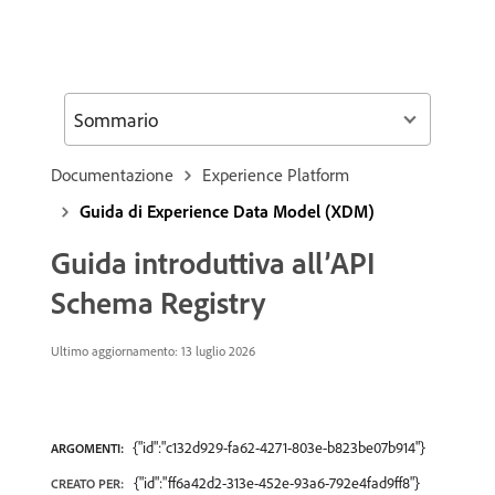
Sommario
Documentazione
Experience Platform
Guida di Experience Data Model (XDM)
Guida introduttiva all’API
Schema Registry
Ultimo aggiornamento: 13 luglio 2026
{"id":"c132d929-fa62-4271-803e-b823be07b914"}
ARGOMENTI:
{"id":"ff6a42d2-313e-452e-93a6-792e4fad9ff8"}
CREATO PER: