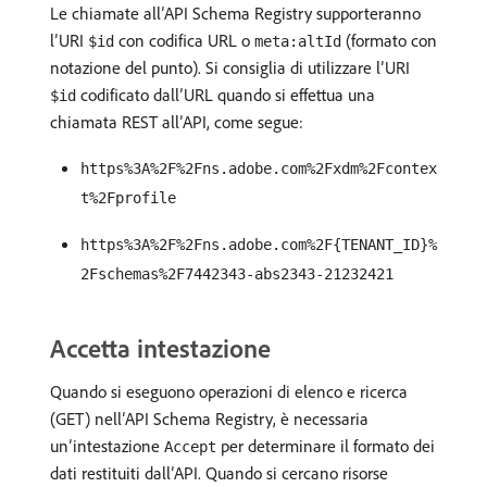
Le chiamate all’API Schema Registry supporteranno
l’URI
con codifica URL o
(formato con
$id
meta:altId
notazione del punto). Si consiglia di utilizzare l’URI
codificato dall’URL quando si effettua una
$id
chiamata REST all’API, come segue:
https%3A%2F%2Fns.adobe.com%2Fxdm%2Fcontex
t%2Fprofile
https%3A%2F%2Fns.adobe.com%2F{TENANT_ID}%
2Fschemas%2F7442343-abs2343-21232421
Accetta intestazione
Quando si eseguono operazioni di elenco e ricerca
(GET) nell’API Schema Registry, è necessaria
un’intestazione
per determinare il formato dei
Accept
dati restituiti dall’API. Quando si cercano risorse