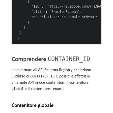
      {

        "$id": "https://ns.adobe.com/{TENANT_ID}/
        "title": "Sample Schema",

        "description": "A sample schema."

      }

    ]

  }

Comprendere
CONTAINER_ID
Le chiamate all’API Schema Registry richiedono
l’utilizzo di
. È possibile effettuare
CONTAINER_ID
chiamate API in due contenitori: il contenitore
e il contenitore
.
global
tenant
Contenitore globale