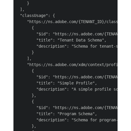
    }

 ],

 "classUsage": {

    "https://ns.adobe.com/{TENANT_ID}/classes/47b
      {

        "$id": "https://ns.adobe.com/{TENANT_ID}/
        "title": "Tenant Data Schema",

        "description": "Schema for tenant-specifi
      }

    ],

    "https://ns.adobe.com/xdm/context/profile": [
      {

        "$id": "https://ns.adobe.com/{TENANT_ID}/
        "title": "Simple Profile",

        "description": "A simple profile schema."
      },

      {

        "$id": "https://ns.adobe.com/{TENANT_ID}/
        "title": "Program Schema",

        "description": "Schema for program-relate
      },
