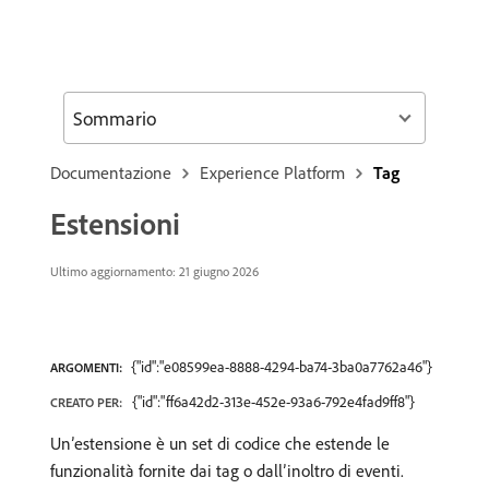
Sommario
Documentazione
Experience Platform
Tag
Estensioni
Ultimo aggiornamento: 21 giugno 2026
{"id":"e08599ea-8888-4294-ba74-3ba0a7762a46"}
ARGOMENTI:
{"id":"ff6a42d2-313e-452e-93a6-792e4fad9ff8"}
CREATO PER:
Un’estensione è un set di codice che estende le
funzionalità fornite dai tag o dall’inoltro di eventi.