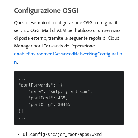
Configurazione OSGi
Questo esempio di configurazione OSGi configura il
servizio OSGi Mail di AEM per l’utilizzo di un servizio
di posta esterno, tramite la seguente regola di Cloud
Manager
dell’operazione
portForwards
enableEnvironmentAdvancedNetworkingConfiguratio
n
.
...

"portForwards": [{

    "name": "smtp.mymail.com",

    "portDest": 465,

    "portOrig": 30465

}]

ui.config/src/jcr_root/apps/wknd-