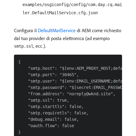
examples/osgiconfig/config/com.day.cq.mai
ler.DefaultMailService.cfg.json
Configura il
DefaultMailService
di AEM come richiesto
dal tuo provider di posta elettronica (ad esempio
, ecc.).
smtp.ssl
{

    "smtp.host": "$[env:AEM_PROXY_HOST;default=pr
    "smtp.port": "30465",

    "smtp.user": "$[env:EMAIL_USERNAME;default=my
    "smtp.password": "$[secret:EMAIL_PASSWORD]",

    "from.address": "noreply@wknd.site",

    "smtp.ssl": true,

    "smtp.starttls": false,

    "smtp.requiretls": false,

    "debug.email": false,

    "oauth.flow": false
