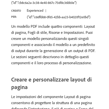
{"id":"cb8c6a2a-3c38-4e40-867c-756f8c36bb0e"}
Experienced
CREATO
PER:
{"id":"c66ffd68-0f65-42bb-aa23-b4020f12e0bd"}
Un modello PDF include quattro componenti: Layout
di pagina, Fogli di stile, Risorse e Impostazioni. Puoi
creare un modello personalizzando questi singoli
componenti e associando il modello a un predefinito
di output durante la generazione di un output di PDF.
Le sezioni seguenti descrivono in dettaglio questi
componenti e il loro processo di personalizzazione.
Creare e personalizzare layout di
pagina
Le impostazioni del componente Layout di pagina
consentono di progettare la struttura di una pagina
definendo l’intestazione, il piè di pagina e l’area del