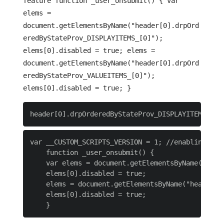
feature function _user_onsubmit() { var
elems =
document.getElementsByName("header[0].drpOrd
eredByStateProv_DISPLAYITEMS_[0]");
elems[0].disabled = true; elems =
document.getElementsByName("header[0].drpOrd
eredByStateProv_VALUEITEMS_[0]");
elems[0].disabled = true; }
var __CUSTOM_SCRIPTS_VERSION = 1; //enabling the 
    function _user_onsubmit() {

    var elems = document.getElementsByName("heade
    elems[0].disabled = true;

    elems = document.getElementsByName("header[0]
    elems[0].disabled = true;
