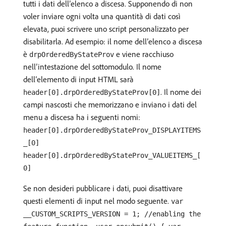
tutti i dati dell’elenco a discesa. Supponendo di non
voler inviare ogni volta una quantità di dati così
elevata, puoi scrivere uno script personalizzato per
disabilitarla. Ad esempio: il nome dell’elenco a discesa
è
e viene racchiuso
drpOrderedByStateProv
nell’intestazione del sottomodulo. Il nome
dell’elemento di input HTML sarà
. Il nome dei
header[0].drpOrderedByStateProv[0]
campi nascosti che memorizzano e inviano i dati del
menu a discesa ha i seguenti nomi:
header[0].drpOrderedByStateProv_DISPLAYITEMS
_[0]
header[0].drpOrderedByStateProv_VALUEITEMS_[
0]
Se non desideri pubblicare i dati, puoi disattivare
questi elementi di input nel modo seguente.
var
__CUSTOM_SCRIPTS_VERSION = 1; //enabling the