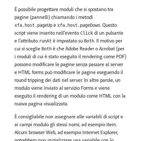
È possibile progettare moduli che si spostano tra
pagine (pannelli) chiamando i metodi
e
. Questo
xfa.host.pageUp
xfa.host.pageDown
script viene inserito nell’evento
di un pulsante
Click
e l’attributo
è impostato su
. Il motivo per
runAt
Both
cui si sceglie
è che Adobe Reader o Acrobat (per
Both
i moduli di cui è stato eseguito il rendering come PDF)
possono modificare le pagine senza passare al server
e HTML forms può modificare le pagine eseguendo il
round tripping dei dati nel server. In altre parole, un
modulo viene inviato al servizio Forms e viene
eseguito il rendering di un modulo come HTML con la
nuova pagina visualizzata.
È consigliabile non assegnare alle variabili di script e
ai campi modulo gli stessi nomi, ad esempio item.
Alcuni browser Web, ad esempio Internet Explorer,
potrebbero non inizializzare una variabile con lo