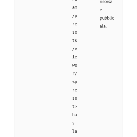
risorsa
am
e
/p
pubblic
re
ala.
se
ts
/v
ie
we
r/
<p
re
se
t>
ha
s
la