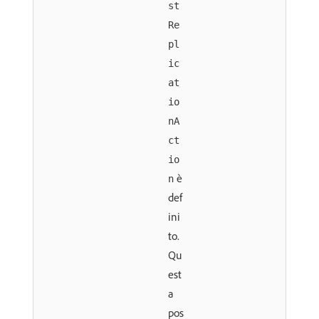
st
Re
pl
ic
at
io
nA
ct
io
è
n
def
ini
to.
Qu
est
a
pos