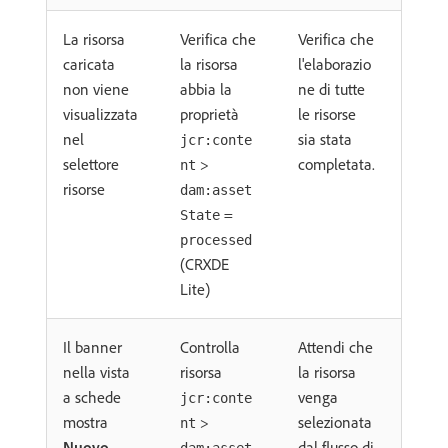
La risorsa
Verifica che
Verifica che
caricata
la risorsa
l'elaborazio
non viene
abbia la
ne di tutte
visualizzata
proprietà
le risorse
nel
sia stata
jcr:conte
selettore
>
completata.
nt
risorse
dam:asset
=
State
processed
(CRXDE
Lite)
Il banner
Controlla
Attendi che
nella vista
risorsa
la risorsa
a schede
venga
jcr:conte
mostra
>
selezionata
nt
Nuovo
dal flusso di