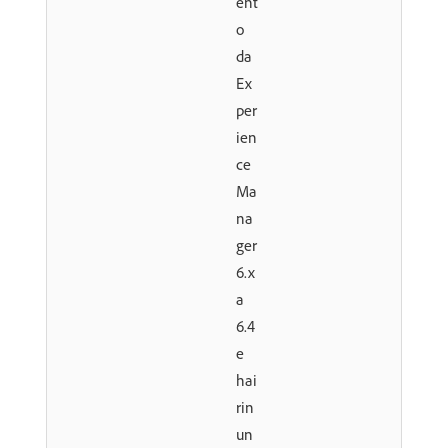
ent
o
da
Ex
per
ien
ce
Ma
na
ger
6.x
a
6.4
e
hai
rin
un