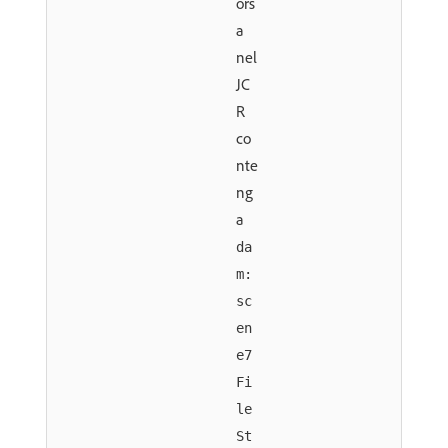
ors
a
nel
JC
R
co
nte
ng
a
da
m:
sc
en
e7
Fi
le
St