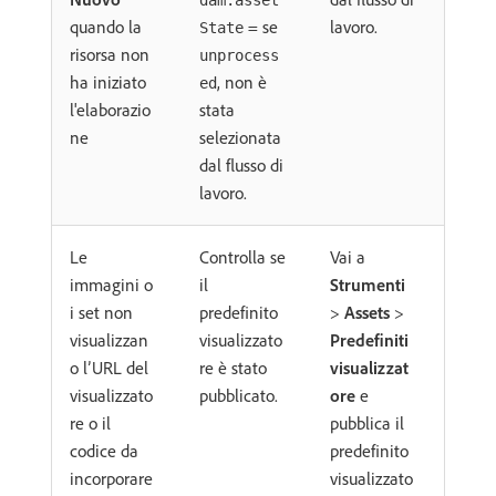
dam:asset
quando la
= se
lavoro.
State
risorsa non
unprocess
ha iniziato
, non è
ed
l'elaborazio
stata
ne
selezionata
dal flusso di
lavoro.
Le
Controlla se
Vai a
immagini o
il
Strumenti
i set non
predefinito
>
Assets
>
visualizzan
visualizzato
Predefiniti
o l’URL del
re è stato
visualizzat
visualizzato
pubblicato.
ore
e
re o il
pubblica il
codice da
predefinito
incorporare
visualizzato