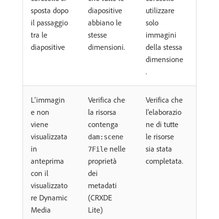
sposta dopo
diapositive
utilizzare
il passaggio
abbiano le
solo
tra le
stesse
immagini
diapositive
dimensioni.
della stessa
dimensione
.
L’immagin
Verifica che
Verifica che
e non
la risorsa
l'elaborazio
viene
contenga
ne di tutte
visualizzata
le risorse
dam:scene
in
nelle
sia stata
7File
anteprima
proprietà
completata.
con il
dei
visualizzato
metadati
re Dynamic
(CRXDE
Media
Lite)