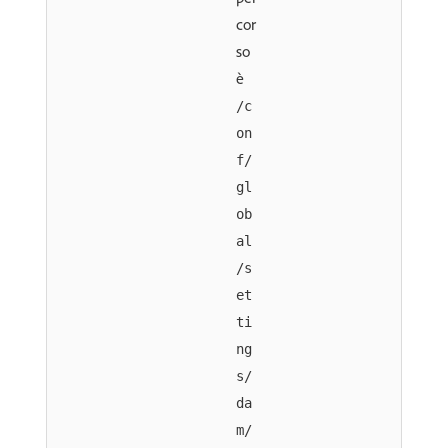
cor
so
è
/c
on
f/
gl
ob
al
/s
et
ti
ng
s/
da
m/