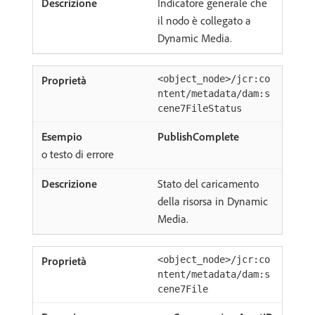
Indicatore generale che
il nodo è collegato a
Dynamic Media.
<object_node>/jcr:co
ntent/metadata/dam:s
cene7FileStatus
PublishComplete
o testo di errore
Stato del caricamento
della risorsa in Dynamic
Media.
<object_node>/jcr:co
ntent/metadata/dam:s
cene7File