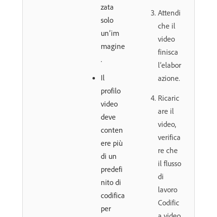
zata
Attendi
solo
che il
un’im
video
magine
finisca
.
l’elabor
Il
azione.
profilo
Ricaric
video
are il
deve
video,
conten
verifica
ere più
re che
di un
il flusso
predefi
di
nito di
lavoro
codifica
Codific
per
a video