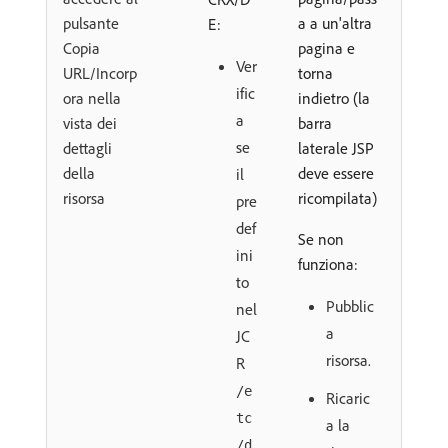
pulsante
a a un'altra
E:
Copia
pagina e
Ver
URL/Incorp
torna
ific
ora nella
indietro (la
a
vista dei
barra
se
dettagli
laterale JSP
della
deve essere
il
risorsa
ricompilata)
pre
def
Se non
ini
funziona:
to
Pubblic
nel
a
JC
risorsa.
R
/e
Ricaric
tc
a la
/d