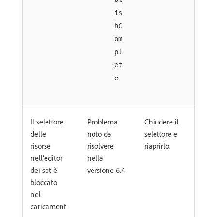
is
hC
om
pl
et
.
e
Il selettore
Problema
Chiudere il
delle
noto da
selettore e
risorse
risolvere
riaprirlo.
nell’editor
nella
dei set è
versione 6.4
bloccato
nel
caricament