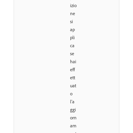
izio
ne
si
ap
pli
ca
se
hai
eff
ett
uat
o
l’a
ggi
orn
am