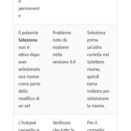
o
permanent
e
Il pulsante
Problema
Seleziona
Seleziona
noto da
prima
non è
risolvere
un’altra
attivo dopo
nella
cartella nel
aver
versione 6.4
Selettore
selezionato
risorse,
una risorsa
quindi
come parte
torna
della
indietro per
modifica di
selezionare
un set
la risorsa.
L’hotspot
Verificare
Per il
carosello si
che tutte le
carosello