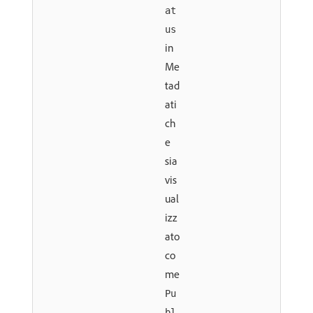
at
us
in
Me
tad
ati
ch
e
sia
vis
ual
izz
ato
co
me
Pu
bl