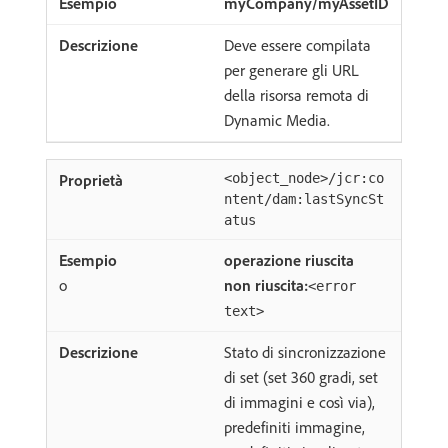
myCompany/myAssetID
Deve essere compilata
per generare gli URL
della risorsa remota di
Dynamic Media.
<object_node>/jcr:co
ntent/dam:lastSyncSt
atus
operazione riuscita
o
non riuscita:
<error
text>
Stato di sincronizzazione
di set (set 360 gradi, set
di immagini e così via),
predefiniti immagine,