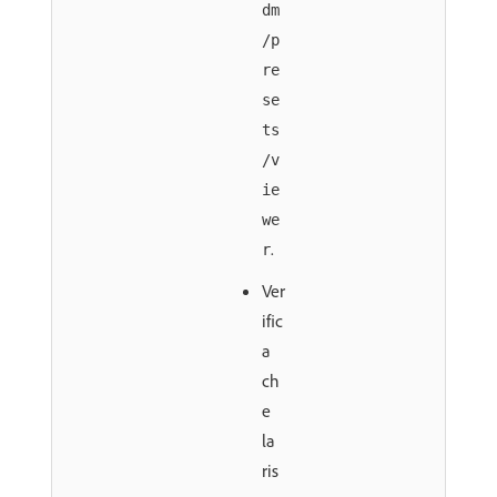
dm
/p
re
se
ts
/v
ie
we
.
r
Ver
ific
a
ch
e
la
ris