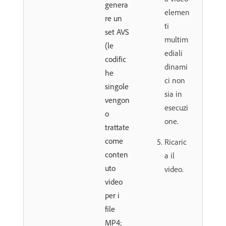
genera
elemen
re un
ti
set AVS
multim
(le
ediali
codific
dinami
he
ci non
singole
sia in
vengon
esecuzi
o
one.
trattate
come
Ricaric
conten
a il
uto
video.
video
per i
file
MP4;