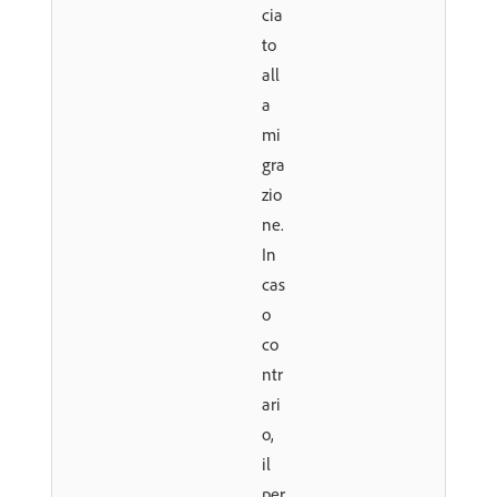
cia
to
all
a
mi
gra
zio
ne.
In
cas
o
co
ntr
ari
o,
il
per