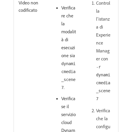
Video non
Control
Verifica
codificato
la
re che
l’istanz
la
a di
modalit
Experie
à di
nce
esecuzi
Manag
one sia
er con
dynami
-r
cmedia
dynami
_scene
cmedia
.
7
_scene
Verifica
7
se il
Verifica
servizio
che la
cloud
configu
Dynam