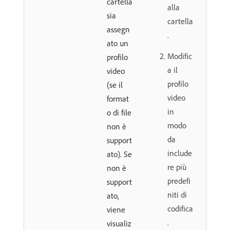
cartella
alla
sia
cartella
assegn
.
ato un
Modific
profilo
a il
video
profilo
(se il
video
format
in
o di file
modo
non è
da
support
include
ato). Se
re più
non è
predefi
support
niti di
ato,
codifica
viene
.
visualiz