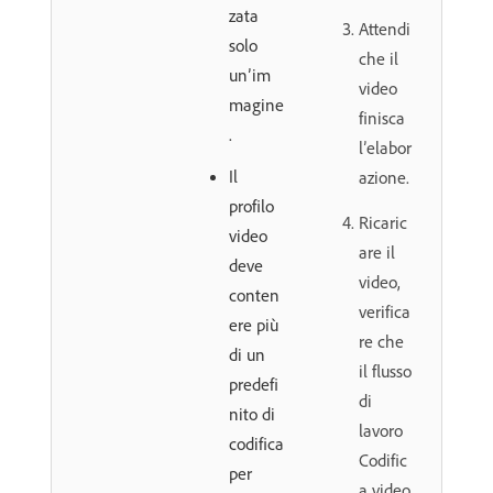
zata
Attendi
solo
che il
un’im
video
magine
finisca
.
l’elabor
Il
azione.
profilo
Ricaric
video
are il
deve
video,
conten
verifica
ere più
re che
di un
il flusso
predefi
di
nito di
lavoro
codifica
Codific
per
a video