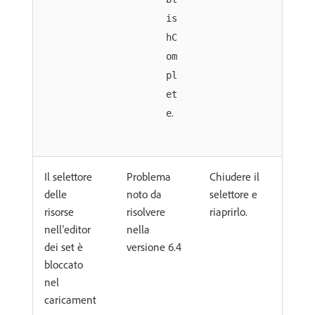
is
hC
om
pl
et
.
e
Il selettore
Problema
Chiudere il
delle
noto da
selettore e
risorse
risolvere
riaprirlo.
nell’editor
nella
dei set è
versione 6.4
bloccato
nel
caricament