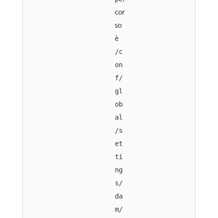
cor
so
è
/c
on
f/
gl
ob
al
/s
et
ti
ng
s/
da
m/