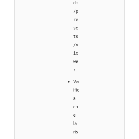
dm
/p
re
se
ts
/v
ie
we
.
r
Ver
ific
a
ch
e
la
ris