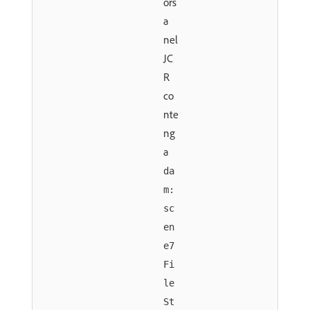
ors
a
nel
JC
R
co
nte
ng
a
da
m:
sc
en
e7
Fi
le
St