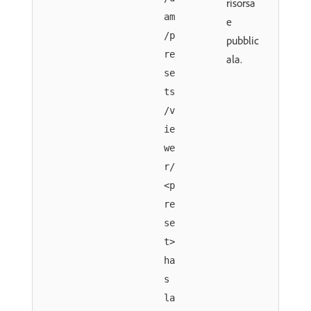
risorsa
am
e
/p
pubblic
re
ala.
se
ts
/v
ie
we
r/
<p
re
se
t>
ha
s
la