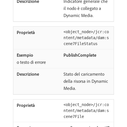
Indicatore generale che
il nodo è collegato a
Dynamic Media.
<object_node>/jcr:co
ntent/metadata/dam:s
cene7FileStatus
PublishComplete
o testo di errore
Stato del caricamento
della risorsa in Dynamic
Media.
<object_node>/jcr:co
ntent/metadata/dam:s
cene7File