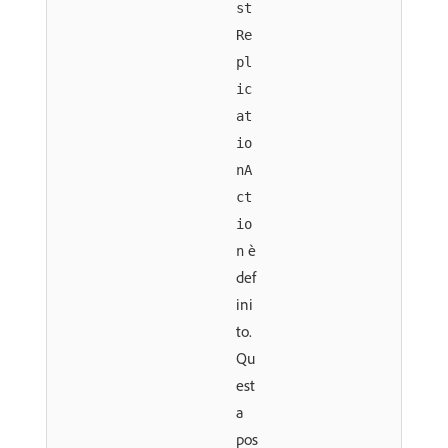
st
Re
pl
ic
at
io
nA
ct
io
è
n
def
ini
to.
Qu
est
a
pos