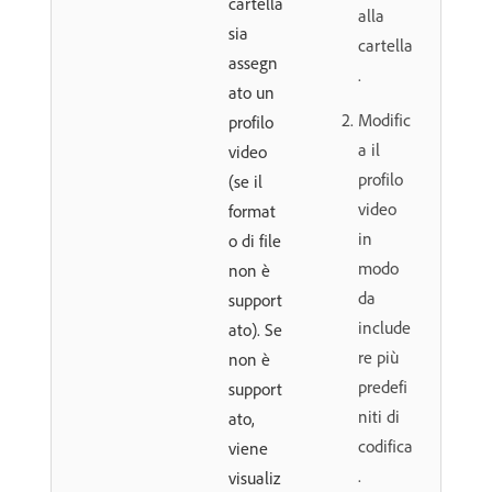
cartella
alla
sia
cartella
assegn
.
ato un
Modific
profilo
a il
video
profilo
(se il
video
format
in
o di file
modo
non è
da
support
include
ato). Se
re più
non è
predefi
support
niti di
ato,
codifica
viene
.
visualiz