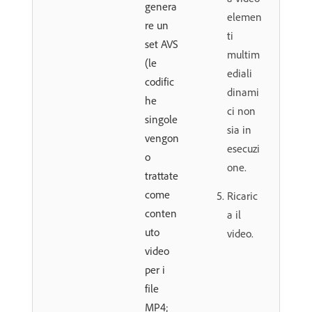
genera
elemen
re un
ti
set AVS
multim
(le
ediali
codific
dinami
he
ci non
singole
sia in
vengon
esecuzi
o
one.
trattate
come
Ricaric
conten
a il
uto
video.
video
per i
file
MP4;