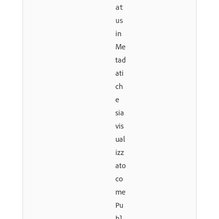
at
us
in
Me
tad
ati
ch
e
sia
vis
ual
izz
ato
co
me
Pu
bl