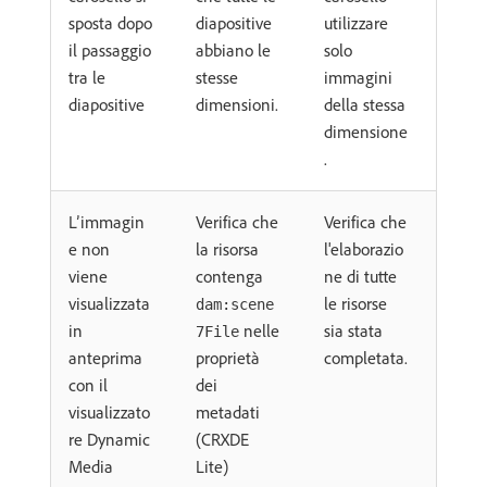
sposta dopo
diapositive
utilizzare
il passaggio
abbiano le
solo
tra le
stesse
immagini
diapositive
dimensioni.
della stessa
dimensione
.
L’immagin
Verifica che
Verifica che
e non
la risorsa
l'elaborazio
viene
contenga
ne di tutte
visualizzata
le risorse
dam:scene
in
nelle
sia stata
7File
anteprima
proprietà
completata.
con il
dei
visualizzato
metadati
re Dynamic
(CRXDE
Media
Lite)