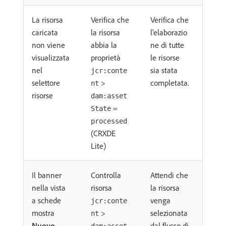
La risorsa
Verifica che
Verifica che
caricata
la risorsa
l'elaborazio
non viene
abbia la
ne di tutte
visualizzata
proprietà
le risorse
nel
sia stata
jcr:conte
selettore
>
completata.
nt
risorse
dam:asset
=
State
processed
(CRXDE
Lite)
Il banner
Controlla
Attendi che
nella vista
risorsa
la risorsa
a schede
venga
jcr:conte
mostra
>
selezionata
nt
Nuovo
dal flusso di