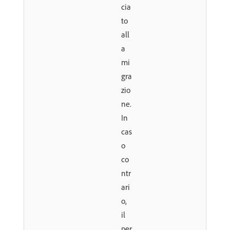
cia
to
all
a
mi
gra
zio
ne.
In
cas
o
co
ntr
ari
o,
il
per