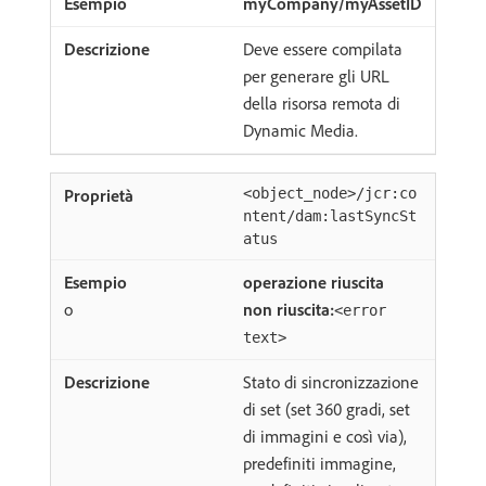
myCompany/myAssetID
Deve essere compilata
per generare gli URL
della risorsa remota di
Dynamic Media.
<object_node>/jcr:co
ntent/dam:lastSyncSt
atus
operazione riuscita
o
non riuscita:
<error
text>
Stato di sincronizzazione
di set (set 360 gradi, set
di immagini e così via),
predefiniti immagine,