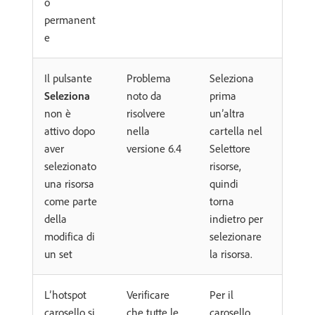
o
permanent
e
Il pulsante
Problema
Seleziona
Seleziona
noto da
prima
non è
risolvere
un’altra
attivo dopo
nella
cartella nel
aver
versione 6.4
Selettore
selezionato
risorse,
una risorsa
quindi
come parte
torna
della
indietro per
modifica di
selezionare
un set
la risorsa.
L’hotspot
Verificare
Per il
carosello si
che tutte le
carosello