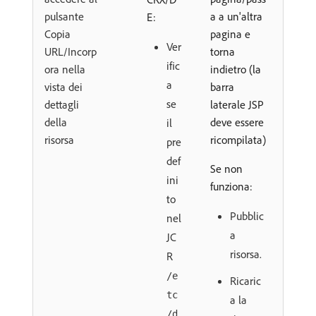
pulsante
a a un'altra
E:
Copia
pagina e
Ver
URL/Incorp
torna
ific
ora nella
indietro (la
a
vista dei
barra
se
dettagli
laterale JSP
della
deve essere
il
risorsa
ricompilata)
pre
def
Se non
ini
funziona:
to
Pubblic
nel
a
JC
risorsa.
R
/e
Ricaric
tc
a la
/d