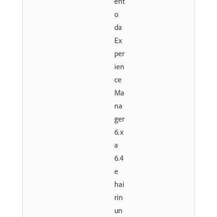
ent
o
da
Ex
per
ien
ce
Ma
na
ger
6.x
a
6.4
e
hai
rin
un