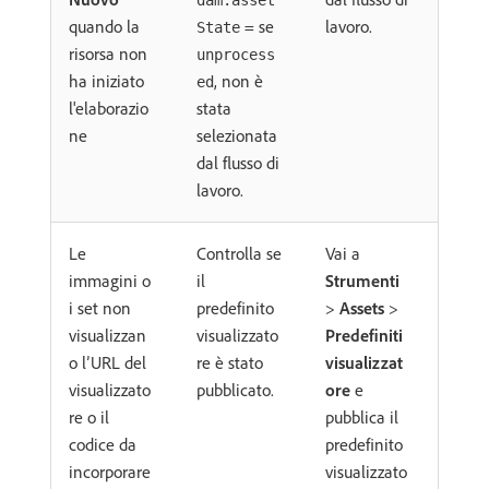
dam:asset
quando la
= se
lavoro.
State
risorsa non
unprocess
ha iniziato
, non è
ed
l'elaborazio
stata
ne
selezionata
dal flusso di
lavoro.
Le
Controlla se
Vai a
immagini o
il
Strumenti
i set non
predefinito
>
Assets
>
visualizzan
visualizzato
Predefiniti
o l’URL del
re è stato
visualizzat
visualizzato
pubblicato.
ore
e
re o il
pubblica il
codice da
predefinito
incorporare
visualizzato