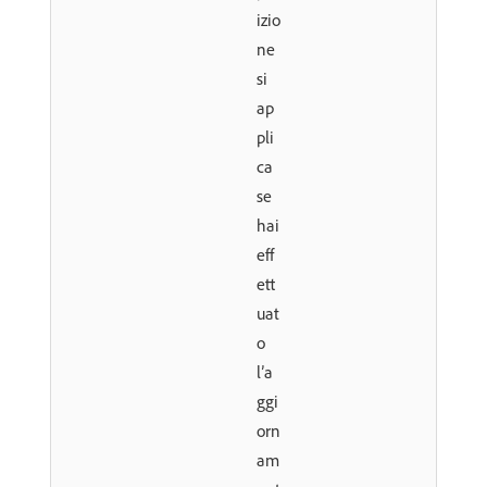
izio
ne
si
ap
pli
ca
se
hai
eff
ett
uat
o
l’a
ggi
orn
am