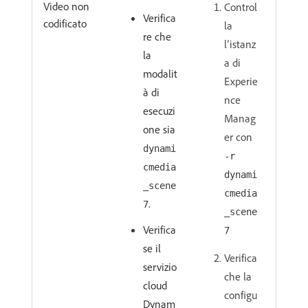
Video non
Control
Verifica
codificato
la
re che
l’istanz
la
a di
modalit
Experie
à di
nce
esecuzi
Manag
one sia
er con
dynami
-r
cmedia
dynami
_scene
cmedia
.
7
_scene
Verifica
7
se il
Verifica
servizio
che la
cloud
configu
Dynam