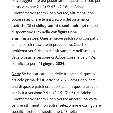
patch aggiornate ora pubblicate in questo articolo per
la tua versione 2.4.4+/2.4.5+/2.4.6+ di Adobe
Commerce/Magento Open Source, altrimenti non
potrai selezionare le misurazioni del Sistema di
metriche/SI di
chilogrammi
e
centimetri
nei metodi
di spedizione UPS nella
configurazione
amministratore
. Queste nuove patch sono compatibili
con le patch rilasciate in precedenza. Questo
problema verrà risolto definitivamente nell’ambito
della prossima versione di Adobe Commerce 2.4.7-p1
pianificata per il
11 giugno 2024
.
Nota
:
Se hai caricato una delle tre patch di questo
articolo prima del
10 ottobre 2023
, devi riapplicare
una di queste patch ora pubblicata in questo articolo
per la tua versione 2.4.4+/2.4.5+/2.4.6+ di Adobe
Commerce/Magento Open Source ancora una volta,
perché altrimenti non potrai selezionare e configurare
specifici metodi di spedizione UPS nella