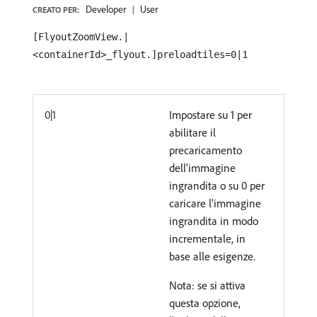
Developer
User
CREATO PER:
[FlyoutZoomView.|
<containerId>_flyout.]preloadtiles=0|1
0|1
Impostare su 1 per
abilitare il
precaricamento
dell'immagine
ingrandita o su 0 per
caricare l'immagine
ingrandita in modo
incrementale, in
base alle esigenze.
Nota: se si attiva
questa opzione,