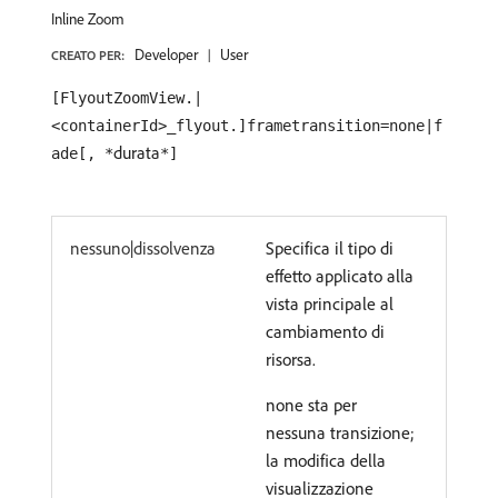
Inline Zoom
Developer
User
CREATO PER:
[FlyoutZoomView.|
<containerId>_flyout.]frametransition=none|f
durata
ade[, *
*]
nessuno|dissolvenza
Specifica il tipo di
effetto applicato alla
vista principale al
cambiamento di
risorsa.
none sta per
nessuna transizione;
la modifica della
visualizzazione