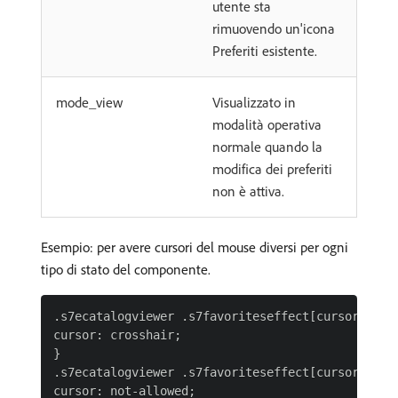
utente sta
rimuovendo un'icona
Preferiti esistente.
mode_view
Visualizzato in
modalità operativa
normale quando la
modifica dei preferiti
non è attiva.
Esempio: per avere cursori del mouse diversi per ogni
tipo di stato del componente.
.s7ecatalogviewer .s7favoriteseffect[cursortype="
cursor: crosshair;

}

.s7ecatalogviewer .s7favoriteseffect[cursortype="
cursor: not-allowed;
