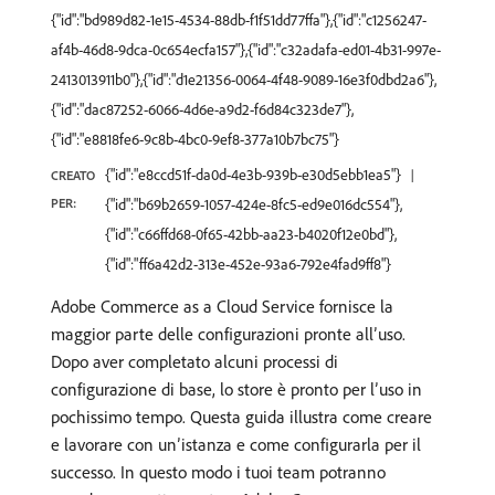
{"id":"bd989d82-1e15-4534-88db-f1f51dd77ffa"},{"id":"c1256247-
af4b-46d8-9dca-0c654ecfa157"},{"id":"c32adafa-ed01-4b31-997e-
2413013911b0"},{"id":"d1e21356-0064-4f48-9089-16e3f0dbd2a6"},
{"id":"dac87252-6066-4d6e-a9d2-f6d84c323de7"},
{"id":"e8818fe6-9c8b-4bc0-9ef8-377a10b7bc75"}
{"id":"e8ccd51f-da0d-4e3b-939b-e30d5ebb1ea5"}
CREATO
PER:
{"id":"b69b2659-1057-424e-8fc5-ed9e016dc554"},
{"id":"c66ffd68-0f65-42bb-aa23-b4020f12e0bd"},
{"id":"ff6a42d2-313e-452e-93a6-792e4fad9ff8"}
Adobe Commerce as a Cloud Service fornisce la
maggior parte delle configurazioni pronte all’uso.
Dopo aver completato alcuni processi di
configurazione di base, lo store è pronto per l’uso in
pochissimo tempo. Questa guida illustra come creare
e lavorare con un’istanza e come configurarla per il
successo. In questo modo i tuoi team potranno