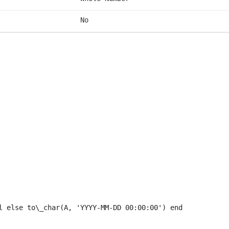
No
l else to\_char(A, 'YYYY-MM-DD 00:00:00') end