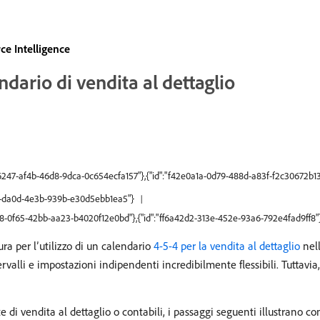
e Intelligence
dario di vendita al dettaglio
56247-af4b-46d8-9dca-0c654ecfa157"},{"id":"f42e0a1a-0d79-488d-a83f-f2c30672b13
51f-da0d-4e3b-939b-e30d5ebb1ea5"}
68-0f65-42bb-aa23-b4020f12e0bd"},{"id":"ff6a42d2-313e-452e-93a6-792e4fad9ff8"
ra per l’utilizzo di un calendario
4-5-4 per la vendita al dettaglio
nel
ntervalli e impostazioni indipendenti incredibilmente flessibili. Tuttav
e di vendita al dettaglio o contabili, i passaggi seguenti illustrano c