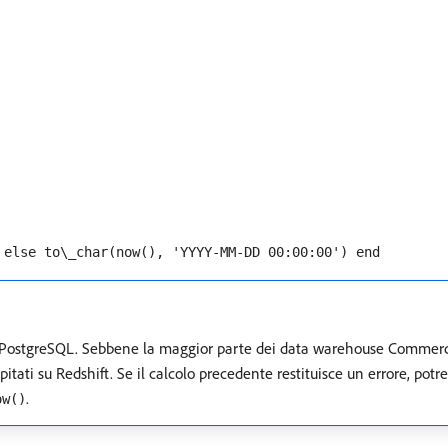
 else to\_char(now(), 'YYYY-MM-DD 00:00:00') end
r PostgreSQL. Sebbene la maggior parte dei data warehouse Commerce 
tati su Redshift. Se il calcolo precedente restituisce un errore, potre
.
ow()