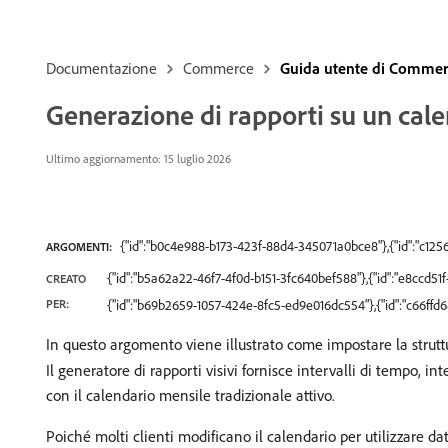
Documentazione
Commerce
Guida utente di Commerc
Generazione di rapporti su un calen
Ultimo aggiornamento: 15 luglio 2026
{"id":"b0c4e988-b173-423f-88d4-345071a0bce8"},{"id":"c12
ARGOMENTI:
{"id":"b5a62a22-46f7-4f0d-b151-3fc640bef588"},{"id":"e8ccd
CREATO
PER:
{"id":"b69b2659-1057-424e-8fc5-ed9e016dc554"},{"id":"c66ffd
In questo argomento viene illustrato come impostare la struttu
Il generatore di rapporti visivi fornisce intervalli di tempo, i
con il calendario mensile tradizionale attivo.
Poiché molti clienti modificano il calendario per utilizzare dat