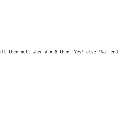
ull then null when A = B then 'Yes' else 'No' end