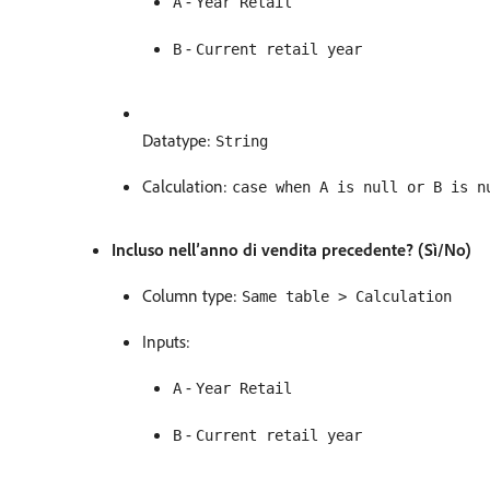
-
A
Year Retail
-
B
Current retail year
Datatype:
String
Calculation:
case when A is null or B is n
Incluso nell’anno di vendita precedente? (Sì/No)
Column type:
Same table > Calculation
Inputs:
-
A
Year Retail
-
B
Current retail year