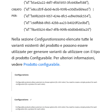
{"id":"b5a62a22-46f7-4f0d-b151-3fc640bef588"},
{"id":"e8ccd51f-da0d-4e3b-939b-e30d5ebb1ea5"}
CREATO
PER:
{"id":"b69b2659-1057-424e-8fc5-ed9e016dc554"},
{"id":"c66ffd68-0f65-42bb-aa23-b4020f12e0bd"},
{"id":"f8a45b24-4be7-4f1b-909b-60d06b483a20"}
Nella sezione
Configurations
​sono elencate tutte le
varianti esistenti del prodotto e possono essere
utilizzate per generare varianti da utilizzare con il tipo
di prodotto Configurabile. Per ulteriori informazioni,
vedere
Prodotto configurabile
.