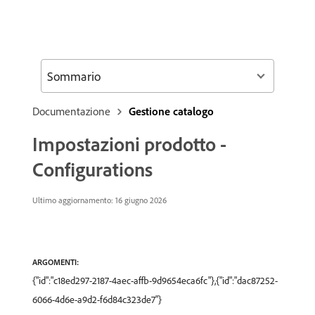
Sommario
Documentazione
Gestione catalogo
Impostazioni prodotto -
Configurations
Ultimo aggiornamento: 16 giugno 2026
ARGOMENTI:
{"id":"c18ed297-2187-4aec-affb-9d9654eca6fc"},{"id":"dac87252-
6066-4d6e-a9d2-f6d84c323de7"}