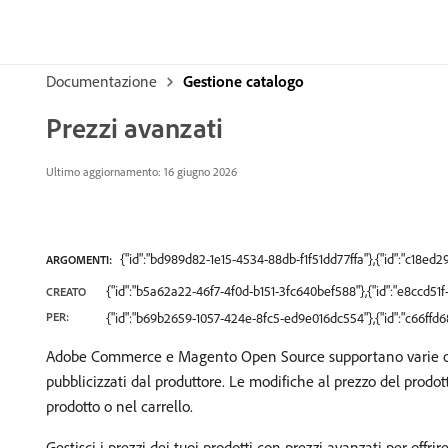
Documentazione
Gestione catalogo
Prezzi avanzati
Ultimo aggiornamento: 16 giugno 2026
{"id":"bd989d82-1e15-4534-88db-f1f51dd77ffa"},{"id":"c18e
ARGOMENTI:
{"id":"b5a62a22-46f7-4f0d-b151-3fc640bef588"},{"id":"e8ccd
CREATO
PER:
{"id":"b69b2659-1057-424e-8fc5-ed9e016dc554"},{"id":"c66ff
Adobe Commerce e Magento Open Source supportano varie opzion
pubblicizzati dal produttore. Le modifiche al prezzo del prodo
prodotto o nel carrello.
Gestisci i prezzi dei tuoi prodotti con prezzi avanzati per offrir