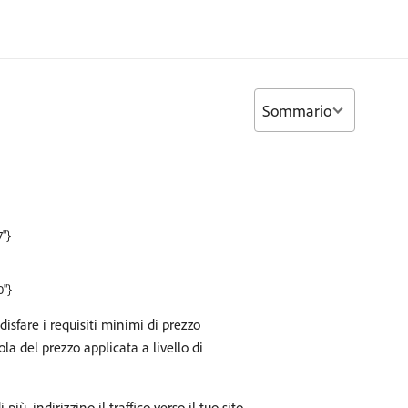
Sommario
7"}
0"}
sfare i requisiti minimi di prezzo
a del prezzo applicata a livello di
iù, indirizzino il traffico verso il tuo sito