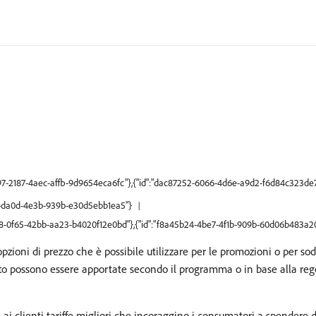
d297-2187-4aec-affb-9d9654eca6fc"},{"id":"dac87252-6066-4d6e-a9d2-f6d84c323de
51f-da0d-4e3b-939b-e30d5ebb1ea5"}
d68-0f65-42bb-aa23-b4020f12e0bd"},{"id":"f8a45b24-4be7-4f1b-909b-60d06b483a2
i di prezzo che è possibile utilizzare per le promozioni o per soddi
tto possono essere apportate secondo il programma o in base alla regol
e ai clienti tariffe migliori che incoraggino i consumatori a spendere di p