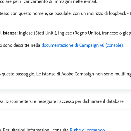
icolare per il caricamento di immagini nelle e-mail.
stesso con questo nome e, se possibile, con un indirizzo di loopback - 12
l’istanza
: inglese (Stati Uniti), inglese (Regno Unito), francese o gia
co sono descritte nella
documentazione di Campaign v8 (console)
.
po questo passaggio. Le istanze di Adobe Campaign non sono multilin
a. Disconnettersi e rieseguire l’accesso per dichiarare il database.
. Per ulteriori informazioni, consulta
Righe di comando
.