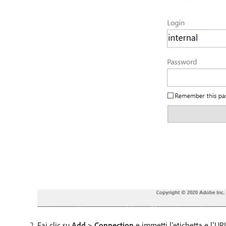
Fai clic su
Add > Connection
e immetti l’etichetta e l’U