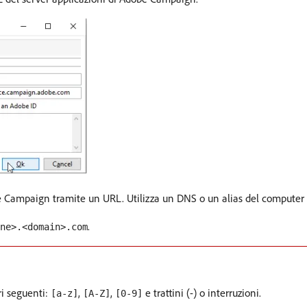
 Campaign tramite un URL. Utilizza un DNS o un alias del computer op
.
ne>.<domain>.com
ri seguenti:
,
,
e trattini (-) o interruzioni.
[a-z]
[A-Z]
[0-9]