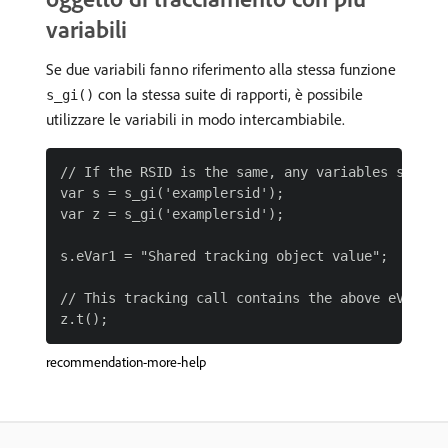
variabili
Se due variabili fanno riferimento alla stessa funzione
con la stessa suite di rapporti, è possibile
s_gi()
utilizzare le variabili in modo intercambiabile.
// If the RSID is the same, any variables set in
var s = s_gi('examplersid');

var z = s_gi('examplersid');

s.eVar1 = "Shared tracking object value";

// This tracking call contains the above eVar1 va
recommendation-more-help