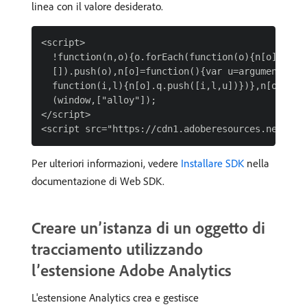
linea con il valore desiderato.
<script>

  !function(n,o){o.forEach(function(o){n[o]||((n.
  []).push(o),n[o]=function(){var u=arguments;ret
  function(i,l){n[o].q.push([i,l,u])})},n[o].q=[]
  (window,["alloy"]);

</script>

Per ulteriori informazioni, vedere
Installare SDK
nella
documentazione di Web SDK.
Creare un’istanza di un oggetto di
tracciamento utilizzando
l’estensione Adobe Analytics
L'estensione Analytics crea e gestisce