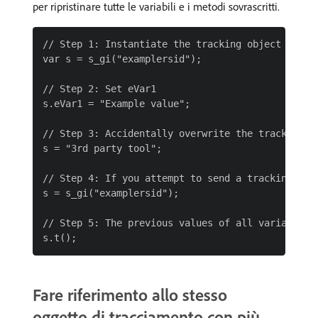
per ripristinare tutte le variabili e i metodi sovrascritti.
// Step 1: Instantiate the tracking object

var s = s_gi("examplersid");

// Step 2: Set eVar1

s.eVar1 = "Example value";

// Step 3: Accidentally overwrite the tracking ob
s = "3rd party tool";

// Step 4: If you attempt to send a tracking cal
s = s_gi("examplersid");

// Step 5: The previous values of all variables 
Fare riferimento allo stesso
oggetto di tracciamento con più