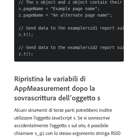
// The s object and z object contain their own in
s.pageName = "Example page name";

z.pageName = "An alternate page name";

// Send data to the examplersid1 report suite

s.t();

// Send data to the examplersid2 report suite

Ripristina le variabili di
AppMeasurement dopo la
sovrascrittura dell’oggetto s
Alcuni strumenti di terze parti potrebbero inoltre
utilizzare l'oggetto JavaScript
. Se si sovrascrive
s
accidentalmente l'oggetto
sul sito, è possibile
s
chiamare
con lo stesso argomento stringa RSID
s_gi