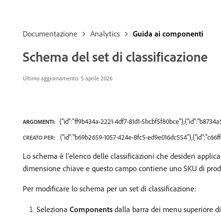
Documentazione
Analytics
Guida ai componenti
Schema del set di classificazione
Ultimo aggiornamento: 5 aprile 2026
{"id":"ff9b434a-2221-4df7-81d1-5bcbf5f80bce"},{"id":"b873
ARGOMENTI:
{"id":"b69b2659-1057-424e-8fc5-ed9e016dc554"},{"id":"c66
CREATO PER:
Lo schema è l’elenco delle classificazioni che desideri applica
dimensione chiave e questo campo contiene uno SKU di prodott
Per modificare lo schema per un set di classificazione:
Seleziona
Components
dalla barra dei menu superiore di