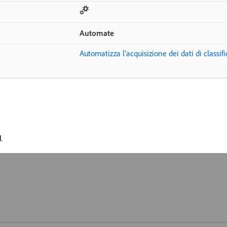
Automate
Automatizza l’acquisizione dei dati di classif
d
.