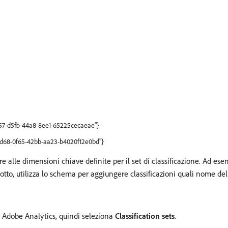
4a57-d5fb-44a8-8ee1-65225cecaeae"}
ffd68-0f65-42bb-aa23-b4020f12e0bd"}
re alle dimensioni chiave definite per il set di classificazione. Ad es
o, utilizza lo schema per aggiungere classificazioni quali nome del
 Adobe Analytics, quindi seleziona
Classification sets
.