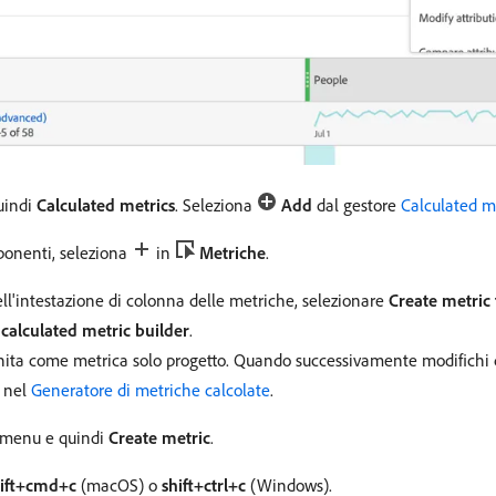
uindi
Calculated metrics
. Seleziona
Add
dal gestore
Calculated m
ponenti, seleziona
in
Metriche
.
ll'intestazione di colonna delle metriche, selezionare
Create metric 
calculated metric builder
.
finita come metrica solo progetto. Quando successivamente modifichi 
a nel
Generatore di metriche calcolate
.
 menu e quindi
Create metric
.
hift+cmd+c
(macOS) o
shift+ctrl+c
(Windows).