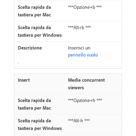
***Opzione+b ***
***Alt+b ***
Inserisci un
pannello vuoto
.
Media concurrent
viewers
***Opzione+h ***
***Alt-h ***