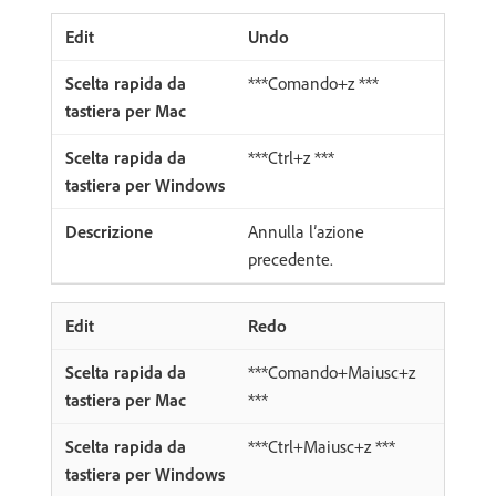
Undo
***Comando+z ***
***Ctrl+z ***
Annulla l’azione
precedente.
Redo
***Comando+Maiusc+z
***
***Ctrl+Maiusc+z ***