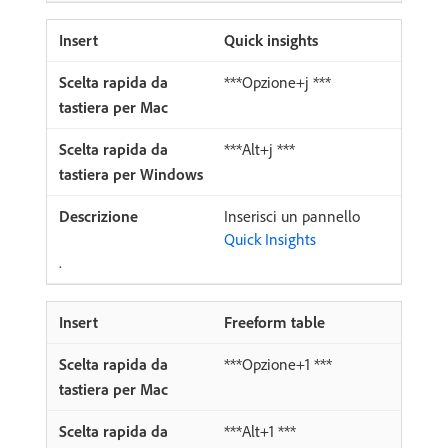
Quick insights
***Opzione+j ***
***Alt+j ***
Inserisci un pannello
Quick Insights
.
Freeform table
***Opzione+1 ***
***Alt+1 ***