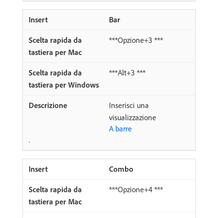
Bar
***Opzione+3 ***
***Alt+3 ***
Inserisci una
visualizzazione
A barre
.
Combo
***Opzione+4 ***