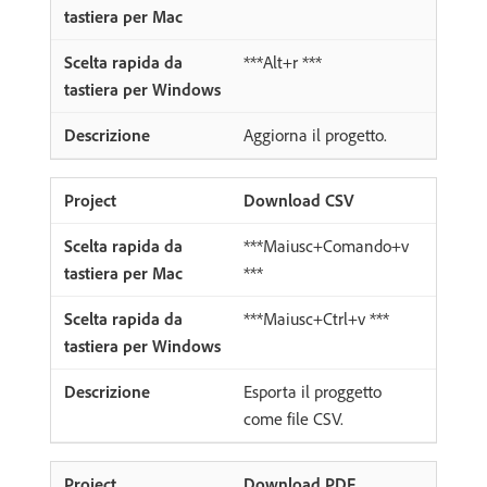
***Alt+r ***
Aggiorna il progetto.
Download CSV
***Maiusc+Comando+v
***
***Maiusc+Ctrl+v ***
Esporta il proggetto
come file CSV.
Download PDF