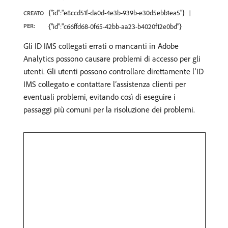
{"id":"e8ccd51f-da0d-4e3b-939b-e30d5ebb1ea5"}
CREATO
PER:
{"id":"c66ffd68-0f65-42bb-aa23-b4020f12e0bd"}
Gli ID IMS collegati errati o mancanti in Adobe
Analytics possono causare problemi di accesso per gli
utenti. Gli utenti possono controllare direttamente l’ID
IMS collegato e contattare l’assistenza clienti per
eventuali problemi, evitando così di eseguire i
passaggi più comuni per la risoluzione dei problemi.