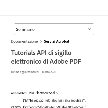
Sommario
Documentazione
Servizi Acrobat
Tutorials API di sigillo
elettronico di Adobe PDF
Ultimo aggiornamento: 11 marzo 2026
PDF Electronic Seal API
ARGOMENTI:
{"id":"b5a62a22-46f7-4f0d-b151-3fc640bef588"},
{"id":"e8ccd51f-da0d-4e3b-939b-e30d5ebb1ea5"}
CREATO