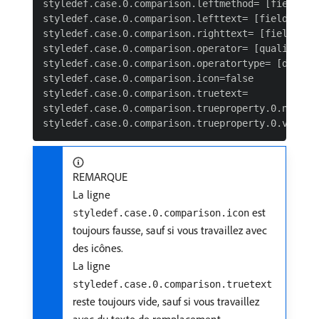
styledef.case.0.comparison.leftmethod= [field nam
styledef.case.0.comparison.lefttext= [field name]
styledef.case.0.comparison.righttext= [field valu
styledef.case.0.comparison.operator= [qualifier]

styledef.case.0.comparison.operatortype= [data ty
styledef.case.0.comparison.icon=false

styledef.case.0.comparison.truetext=

styledef.case.0.comparison.trueproperty.0.name= [
REMARQUE
La ligne
est
styledef.case.0.comparison.icon
toujours fausse, sauf si vous travaillez avec
des icônes.
La ligne
styledef.case.0.comparison.truetext
reste toujours vide, sauf si vous travaillez