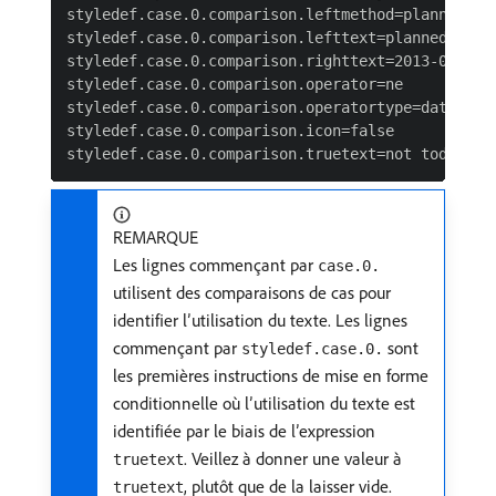
styledef.case.0.comparison.leftmethod=plannedStar
styledef.case.0.comparison.lefttext=plannedStartD
styledef.case.0.comparison.righttext=2013-04-10T1
styledef.case.0.comparison.operator=ne

styledef.case.0.comparison.operatortype=date&

styledef.case.0.comparison.icon=false

REMARQUE
Les lignes commençant par
case.0.
utilisent des comparaisons de cas pour
identifier l’utilisation du texte. Les lignes
commençant par
sont
styledef.case.0.
les premières instructions de mise en forme
conditionnelle où l’utilisation du texte est
identifiée par le biais de l’expression
. Veillez à donner une valeur à
truetext
, plutôt que de la laisser vide.
truetext