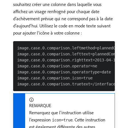
souhaitez créer une colonne dans laquelle vous
affichez un visage renfrogné pour chaque date
d’achèvement prévue qui ne correspond pas à la date
d’aujourd’hui. Utilisez le code en mode texte suivant
pour ajouter l’icône à votre colonne :
image.case.0.comparison.leftmethod=plannedComplet
image.case.0.comparison.lefttext=plannedCompletio
image.case.0.comparison.righttext=2013-04-10T13:0
image.case.0.comparison.operator=ne

image.case.0.comparison.operatortype=date

image.case.0.comparison.icon=true

REMARQUE
Remarquez que l’instruction utilise
l’expression
. Cette instruction
icon=true
est également différente des autres