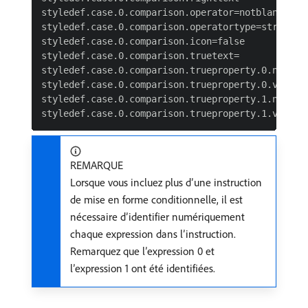
styledef.case.0.comparison.operator=notblank

styledef.case.0.comparison.operatortype=string

styledef.case.0.comparison.icon=false

styledef.case.0.comparison.truetext=

styledef.case.0.comparison.trueproperty.0.name=te
styledef.case.0.comparison.trueproperty.0.value=0
styledef.case.0.comparison.trueproperty.1.name=fo
REMARQUE
Lorsque vous incluez plus d’une instruction
de mise en forme conditionnelle, il est
nécessaire d’identifier numériquement
chaque expression dans l’instruction.
Remarquez que l’expression 0 et
l’expression 1 ont été identifiées.