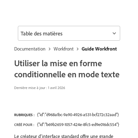
Table des matières
Documentation
Workfront
Guide Workfront
Utiliser la mise en forme
conditionnelle en mode texte
Dernière mise à jour : 1 avril 2026
{"id":"d968a1bc-9a90-4926-a531-bcf272c32aad"}
RUBRIQUES :
{"id":"b69b2659-1057-424e-8fc5-ed9e016dc554"}
CRÉÉ POUR :
Le créateur d’interface standard offre une grande