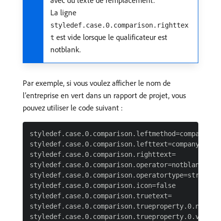
avec du texte de remplacement.
La ligne
styledef.case.0.comparison.righttex
est vide lorsque le qualificateur est
t
notblank.
Par exemple, si vous voulez afficher le nom de
l’entreprise en vert dans un rapport de projet, vous
pouvez utiliser le code suivant :
styledef.case.0.comparison.leftmethod=company:nam
styledef.case.0.comparison.lefttext=company:name 
styledef.case.0.comparison.righttext=

styledef.case.0.comparison.operator=notblank

styledef.case.0.comparison.operatortype=string

styledef.case.0.comparison.icon=false

styledef.case.0.comparison.truetext=

styledef.case.0.comparison.trueproperty.0.name=te