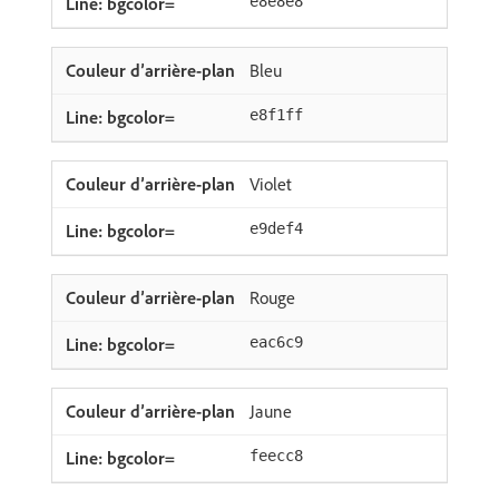
e8e8e8
Bleu
e8f1ff
Violet
e9def4
Rouge
eac6c9
Jaune
feecc8