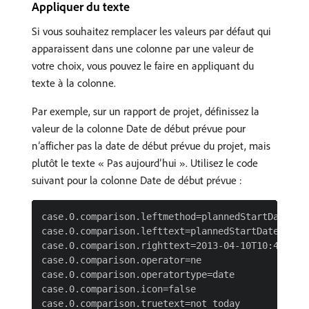
Appliquer du texte
Si vous souhaitez remplacer les valeurs par défaut qui
apparaissent dans une colonne par une valeur de
votre choix, vous pouvez le faire en appliquant du
texte à la colonne.
Par exemple, sur un rapport de projet, définissez la
valeur de la colonne Date de début prévue pour
n’afficher pas la date de début prévue du projet, mais
plutôt le texte « Pas aujourd’hui ». Utilisez le code
suivant pour la colonne Date de début prévue :
case.0.comparison.leftmethod=plannedStartDate

case.0.comparison.lefttext=plannedStartDate

case.0.comparison.righttext=2013-04-10T10:45:00:0
case.0.comparison.operator=ne

case.0.comparison.operatortype=date

case.0.comparison.icon=false

case.0.comparison.truetext=not today
