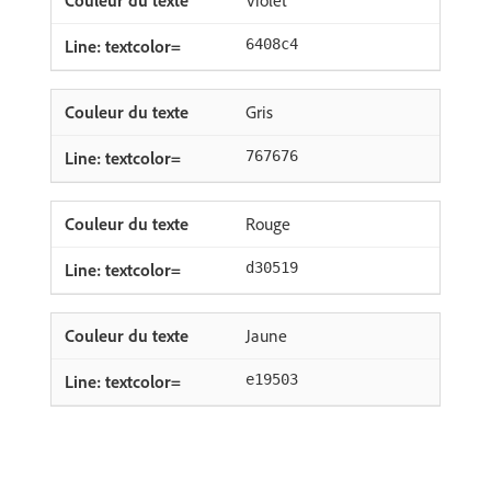
Violet
6408c4
Gris
767676
Rouge
d30519
Jaune
e19503