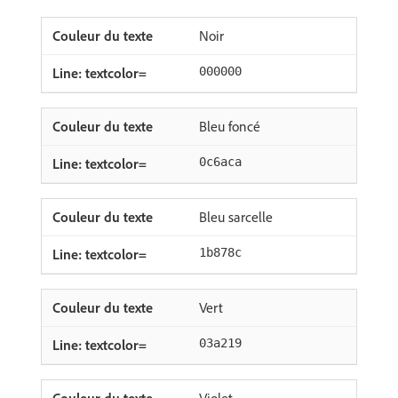
Noir
000000
Bleu foncé
0c6aca
Bleu sarcelle
1b878c
Vert
03a219