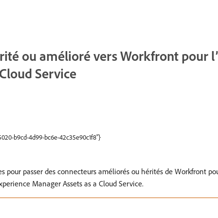
rité ou amélioré vers Workfront pour l
Cloud Service
8b5020-b9cd-4d99-bc6e-42c35e90c1f8"}
es pour passer des connecteurs améliorés ou hérités de Workfront po
xperience Manager Assets as a Cloud Service.