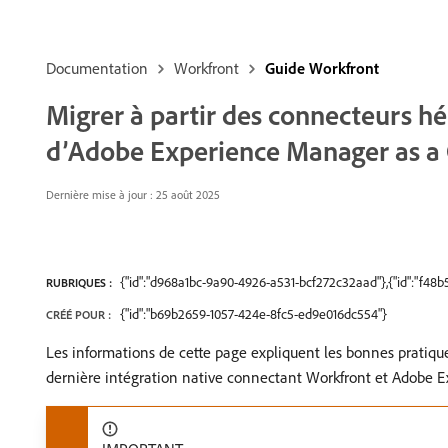
Documentation
Workfront
Guide Workfront
Migrer à partir des connecteurs hé
d’Adobe Experience Manager as a 
Dernière mise à jour : 25 août 2025
{"id":"d968a1bc-9a90-4926-a531-bcf272c32aad"},{"id":"f4
RUBRIQUES :
{"id":"b69b2659-1057-424e-8fc5-ed9e016dc554"}
CRÉÉ POUR :
Les informations de cette page expliquent les bonnes pratiqu
dernière intégration native connectant Workfront et Adobe E