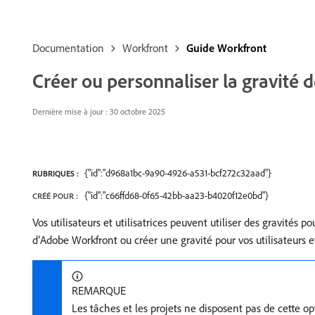
Documentation
Workfront
Guide Workfront
Créer ou personnaliser la gravité
Dernière mise à jour : 30 octobre 2025
{"id":"d968a1bc-9a90-4926-a531-bcf272c32aad"}
RUBRIQUES :
{"id":"c66ffd68-0f65-42bb-aa23-b4020f12e0bd"}
CRÉÉ POUR :
Vos utilisateurs et utilisatrices peuvent utiliser des gravités 
d’Adobe Workfront ou créer une gravité pour vos utilisateurs et 
REMARQUE
Les tâches et les projets ne disposent pas de cette op