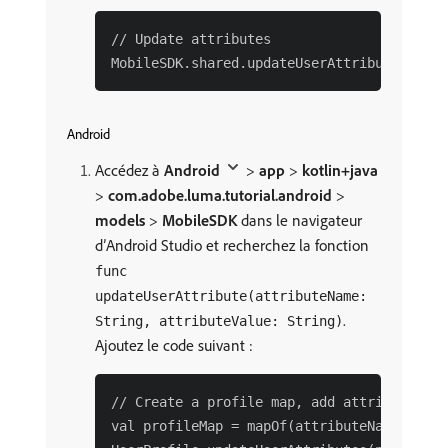
// Update attributes

Android
Accédez à
Android
>
app
>
kotlin+java
>
com.adobe.luma.tutorial.android
>
models
>
MobileSDK
dans le navigateur
d’Android Studio et recherchez la fonction
func
updateUserAttribute(attributeName:
.
String, attributeValue: String)
Ajoutez le code suivant :
// Create a profile map, add attributes to
val profileMap = mapOf(attributeName to at