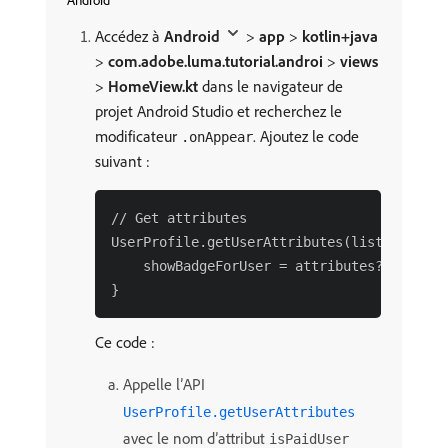
Android
Accédez à
Android
>
app
>
kotlin+java
>
com.adobe.luma.tutorial.androi
>
views
>
HomeView.kt
dans le navigateur de
projet Android Studio et recherchez le
modificateur
. Ajoutez le code
.onAppear
suivant :
// Get attributes

UserProfile.getUserAttributes(listOf("isPa
    showBadgeForUser = attributes?.get("is
Ce code :
Appelle l’API
UserProfile.getUserAttributes
avec le nom d’attribut
isPaidUser