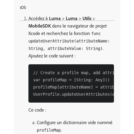
iOS
Accédez à
Luma
>
Luma
>
Utils
>
MobileSDK
dans le navigateur de projet
Xcode et recherchez la fonction
func
updateUserAttribute(attributeName:
.
String, attributeValue: String)
Ajoutez le code suivant :
// Create a profile map, add attributes to
var profileMap = [String: Any]()

profileMap[attributeName] = attributeValue

Ce code :
Configure un dictionnaire vide nommé
.
profileMap