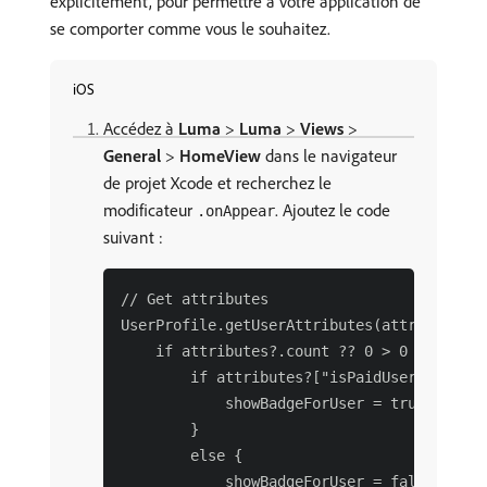
explicitement, pour permettre à votre application de
se comporter comme vous le souhaitez.
iOS
Accédez à
Luma
>
Luma
>
Views
>
General
>
HomeView
dans le navigateur
de projet Xcode et recherchez le
modificateur
. Ajoutez le code
.onAppear
suivant :
// Get attributes

UserProfile.getUserAttributes(attributeNam
    if attributes?.count ?? 0 > 0 {

        if attributes?["isPaidUser"] as? S
            showBadgeForUser = true

        }

        else {

            showBadgeForUser = false
