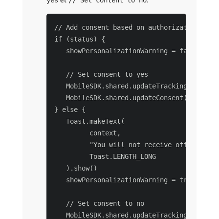
yes
// Set content to no
// Add consent based on authorization

if (status) {

   showPersonalizationWarning = false

   // Set consent to yes

   MobileSDK.shared.updateTrackingStatus(T
   MobileSDK.shared.updateConsent("y")

} else {

   Toast.makeText(

         context,

         "You will not receive offers and 
         Toast.LENGTH_LONG

   ).show()

   showPersonalizationWarning = true

   // Set consent to no

   MobileSDK.shared.updateTrackingStatus(T