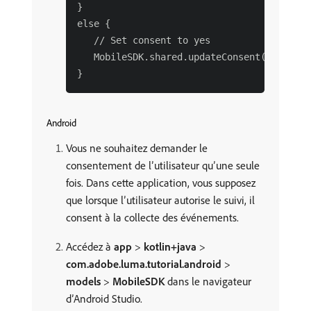
}

else {

   // Set consent to yes

   MobileSDK.shared.updateConsent(value: "n
Android
Vous ne souhaitez demander le
consentement de l’utilisateur qu’une seule
fois. Dans cette application, vous supposez
que lorsque l’utilisateur autorise le suivi, il
consent à la collecte des événements.
Accédez à
app
>
kotlin+java
>
com.adobe.luma.tutorial.android
>
models
>
MobileSDK
dans le navigateur
d’Android Studio.