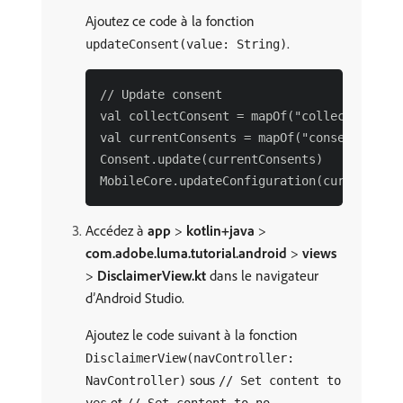
Ajoutez ce code à la fonction
.
updateConsent(value: String)
// Update consent

val collectConsent = mapOf("collect" to ma
val currentConsents = mapOf("consents" to 
Consent.update(currentConsents)

Accédez à
app
>
kotlin+java
>
com.adobe.luma.tutorial.android
>
views
>
DisclaimerView.kt
dans le navigateur
d’Android Studio.
Ajoutez le code suivant à la fonction
DisclaimerView(navController:
sous
NavController)
// Set content to
et
.