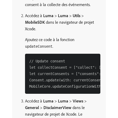
consent à la collecte des événements.
Accédez à
Luma
>
Luma
>
Utils
>
MobileSDK
dans le navigateur de projet
Xcode.
Ajoutez ce code à la fonction
.
updateConsent
// Update consent

let collectConsent = ["collect": ["val": va
let currentConsents = ["consents": collect
Consent.update(with: currentConsents)

Accédez à
Luma
>
Luma
>
Views
>
General
>
DisclaimerView
dans le
navigateur de projet de Xcode. Le