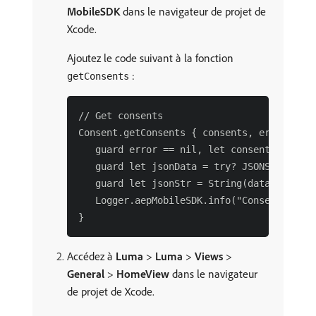
MobileSDK
dans le navigateur de projet de
Xcode.
Ajoutez le code suivant à la fonction
:
getConsents
// Get consents

Consent.getConsents { consents, error in

   guard error == nil, let consents = cons
   guard let jsonData = try? JSONSerializa
   guard let jsonStr = String(data: jsonDa
   Logger.aepMobileSDK.info("Consent getCo
Accédez à
Luma
>
Luma
>
Views
>
General
>
HomeView
dans le navigateur
de projet de Xcode.