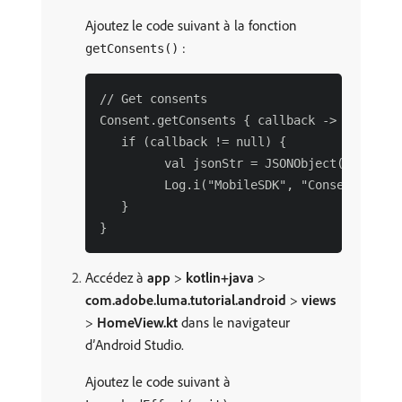
Ajoutez le code suivant à la fonction
:
getConsents()
// Get consents

Consent.getConsents { callback ->

   if (callback != null) {

         val jsonStr = JSONObject(callback
         Log.i("MobileSDK", "Consent getCo
   }

Accédez à
app
>
kotlin+java
>
com.adobe.luma.tutorial.android
>
views
>
HomeView.kt
dans le navigateur
d’Android Studio.
Ajoutez le code suivant à