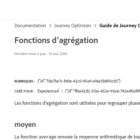
Documentation
Journey Optimizer
Guide de Journey 
Fonctions d’agrégation
Dernière mise à jour : 14 mai 2026
{"id":"fda7be7c-b81e-42c0-95a9-616e5b893c03"}
RUBRIQUES :
Experienced
{"id":"ff6a42d2-313e-452e-93a6-792e4fad9f
CRÉÉ POUR :
Les fonctions d’agrégation sont utilisées pour regrouper plusi
moyen
La fonction
renvoie la moyenne arithmétique de toute
average