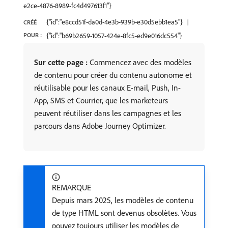
e2ce-4876-8989-fc4d497613f1"}
{"id":"e8ccd51f-da0d-4e3b-939b-e30d5ebb1ea5"}
CRÉÉ
POUR :
{"id":"b69b2659-1057-424e-8fc5-ed9e016dc554"}
Sur cette page :
Commencez avec des modèles
de contenu pour créer du contenu autonome et
réutilisable pour les canaux E-mail, Push, In-
App, SMS et Courrier, que les marketeurs
peuvent réutiliser dans les campagnes et les
parcours dans Adobe Journey Optimizer.
REMARQUE
Depuis mars 2025, les modèles de contenu
de type HTML sont devenus obsolètes. Vous
pouvez toujours utiliser les modèles de