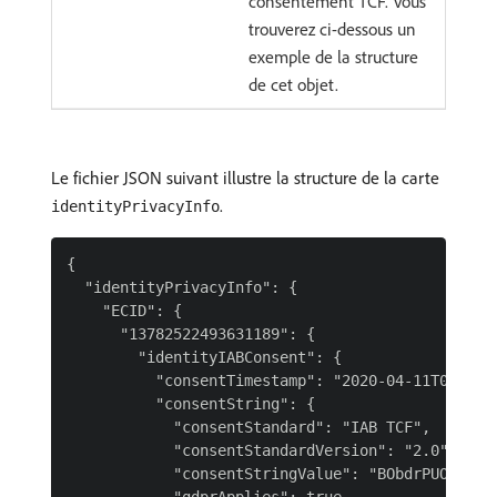
consentement TCF. Vous
trouverez ci-dessous un
exemple de la structure
de cet objet.
Le fichier JSON suivant illustre la structure de la carte
.
identityPrivacyInfo
{

  "identityPrivacyInfo": {

    "ECID": {

      "13782522493631189": {

        "identityIABConsent": {

          "consentTimestamp": "2020-04-11T05:05:0
          "consentString": {

            "consentStandard": "IAB TCF",

            "consentStandardVersion": "2.0",

            "consentStringValue": "BObdrPUOevsguA