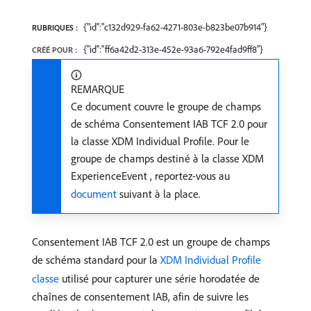
{"id":"c132d929-fa62-4271-803e-b823be07b914"}
RUBRIQUES :
{"id":"ff6a42d2-313e-452e-93a6-792e4fad9ff8"}
CRÉÉ POUR :
REMARQUE
Ce document couvre le groupe de champs
de schéma Consentement IAB TCF 2.0 pour
la classe XDM Individual Profile. Pour le
groupe de champs destiné à la classe XDM
ExperienceEvent , reportez-vous au
document
suivant à la place.
Consentement IAB TCF 2.0 est un groupe de champs
de schéma standard pour la
XDM Individual Profile
classe
utilisé pour capturer une série horodatée de
chaînes de consentement IAB, afin de suivre les