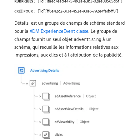
{"id":"daec7ead-f475-492a-a3b3-02ae08565d6f"}
RUBRIQUES :
{"id":"ff6a42d2-313e-452e-93a6-792e4fad9ff8"}
CRÉÉ POUR :
Détails ​ est un groupe de champs de schéma standard
pour la
XDM ExperienceEvent classe
. Le groupe de
champs fournit un seul objet
à un
advertising
schéma, qui recueille les informations relatives aux
impressions, aux clics et à l’attribution de la publicité.