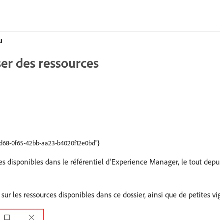
u
ser des ressources
ffd68-0f65-42bb-aa23-b4020f12e0bd"}
es disponibles dans le référentiel d’Experience Manager, le tout depui
ur les ressources disponibles dans ce dossier, ainsi que de petites vi