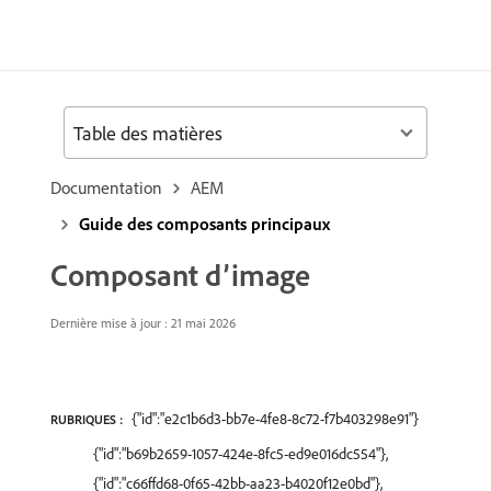
Table des matières
Documentation
AEM
Guide des composants principaux
Composant d’image
Dernière mise à jour : 21 mai 2026
{"id":"e2c1b6d3-bb7e-4fe8-8c72-f7b403298e91"}
RUBRIQUES :
{"id":"b69b2659-1057-424e-8fc5-ed9e016dc554"},
{"id":"c66ffd68-0f65-42bb-aa23-b4020f12e0bd"},