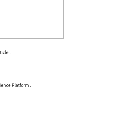
icle .
ience Platform :