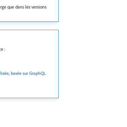
arge que dans les versions
e :
isée, basée sur GraphQL