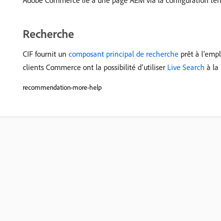
Adobe Commerce lié à une page AEM via la configuration ten
Recherche
CIF fournit un
composant principal de recherche
prêt à l’emp
clients Commerce ont la possibilité d’utiliser
Live Search
à la 
recommendation-more-help